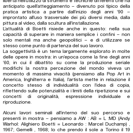
libertà nell’utilizzo di strumenti e tecniche differenti che ha
anticipato quell’atteggiamento – divenuto poi tipico della
pratica artistica a partire dall’inizio degli anni ’90 –
improntato all’uso trasversale dei più diversi media, dalla
pittura al video, dalla scultura all’installazione.
L’attualità di Boetti risiede anche in questo: nella sua
capacità di superare in maniera semplice i confini – non
solo mentali ma anche geopolitici – e di utilizzare se
stesso come punto di partenza del suo lavoro.
La soggettività è un tema largamente esplorato in molte
delle opere in mostra: in un’epoca come la fine degli anni
’60, in cui il dibattito su come la produzione seriale
modifichi la nostra percezione del mondo viveva un
momento di massima vivacità (pensiamo alla Pop Art in
America, Inghilterra e Italia), l’artista mette in relazione il
concetto stesso di individualità con l’idea di copia,
riflettendo sulle potenzialità e i limiti della ripetizione e sui
concetti di originalità, espressione individuale e
riproduzione.
Alcuni lavori seminali all’interno del suo percorso e
presenti in mostra – pensiamo a AW : AB = L :MD (Andy
Warhol: Alighiero Boetti = Leonardo : Marcel Duchamp) ,
1967; Gemelli , 1968; Io che prendo il sole a Torino il 19