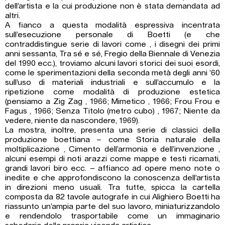
dell’artista e la cui produzione non è stata demandata ad
altri.
A fianco a questa modalità espressiva incentrata
sull’esecuzione personale di Boetti (e che
contraddistingue serie di lavori come , i disegni dei primi
anni sessanta, Tra sé e sé, Fregio della Biennale di Venezia
del 1990 ecc.), troviamo alcuni lavori storici dei suoi esordi,
come le sperimentazioni della seconda metà degli anni ’60
sull’uso di materiali industriali e sull’accumulo e la
ripetizione come modalità di produzione estetica
(pensiamo a Zig Zag , 1966; Mimetico , 1966; Frou Frou e
Fagus , 1966; Senza Titolo (metro cubo) , 1967; Niente da
vedere, niente da nascondere, 1969).
La mostra, inoltre, presenta una serie di classici della
produzione boettiana – come Storia naturale della
moltiplicazione , Cimento dell’armonia e dell’invenzione ,
alcuni esempi di noti arazzi come mappe e testi ricamati,
grandi lavori biro ecc. – affianco ad opere meno note o
inedite e che approfondiscono la conoscenza dell’artista
in direzioni meno usuali. Tra tutte, spicca la cartella
composta da 82 tavole autografe in cui Alighiero Boetti ha
riassunto un’ampia parte del suo lavoro, miniaturizzandolo
e rendendolo trasportabile come un immaginario