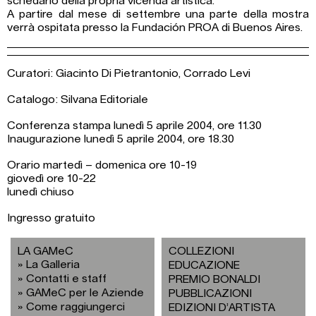
schedario della propria vicenda artistica.
A partire dal mese di settembre una parte della mostra
verrà ospitata presso la Fundación PROA di Buenos Aires.
Curatori: Giacinto Di Pietrantonio, Corrado Levi
Catalogo: Silvana Editoriale
Conferenza stampa lunedì 5 aprile 2004, ore 11.30
Inaugurazione lunedì 5 aprile 2004, ore 18.30
Orario martedì – domenica ore 10-19
giovedì ore 10-22
lunedì chiuso
Ingresso gratuito
LA GAMeC
COLLEZIONI
La Galleria
EDUCAZIONE
Contatti e staff
PREMIO BONALDI
GAMeC per le Aziende
PUBBLICAZIONI
Come raggiungerci
EDIZIONI D’ARTISTA