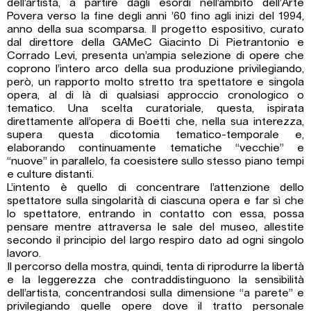
dell’artista, a partire dagli esordi nell’ambito dell’Arte
Povera verso la fine degli anni ’60 fino agli inizi del 1994,
anno della sua scomparsa. Il progetto espositivo, curato
dal direttore della GAMeC Giacinto Di Pietrantonio e
Corrado Levi, presenta un’ampia selezione di opere che
coprono l’intero arco della sua produzione privilegiando,
però, un rapporto molto stretto tra spettatore e singola
opera, al di là di qualsiasi approccio cronologico o
tematico. Una scelta curatoriale, questa, ispirata
direttamente all’opera di Boetti che, nella sua interezza,
supera questa dicotomia tematico-temporale e,
elaborando continuamente tematiche “vecchie” e
“nuove” in parallelo, fa coesistere sullo stesso piano tempi
e culture distanti.
L’intento è quello di concentrare l’attenzione dello
spettatore sulla singolarità di ciascuna opera e far sì che
lo spettatore, entrando in contatto con essa, possa
pensare mentre attraversa le sale del museo, allestite
secondo il principio del largo respiro dato ad ogni singolo
lavoro.
Il percorso della mostra, quindi, tenta di riprodurre la libertà
e la leggerezza che contraddistinguono la sensibilità
dell’artista, concentrandosi sulla dimensione “a parete” e
privilegiando quelle opere dove il tratto personale