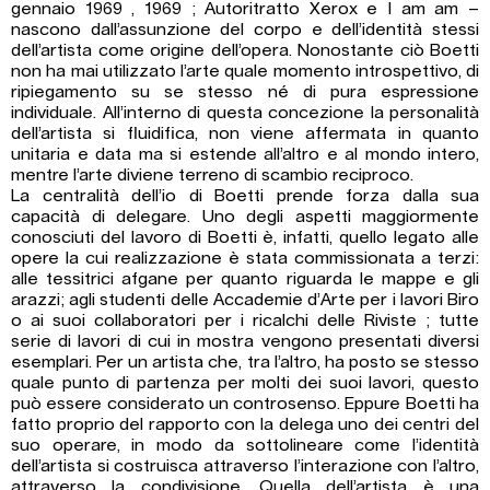
gennaio 1969 , 1969 ; Autoritratto Xerox e I am am –
nascono dall’assunzione del corpo e dell’identità stessi
dell’artista come origine dell’opera. Nonostante ciò Boetti
non ha mai utilizzato l’arte quale momento introspettivo, di
ripiegamento su se stesso né di pura espressione
individuale. All’interno di questa concezione la personalità
dell’artista si fluidifica, non viene affermata in quanto
unitaria e data ma si estende all’altro e al mondo intero,
mentre l’arte diviene terreno di scambio reciproco.
La centralità dell’io di Boetti prende forza dalla sua
capacità di delegare. Uno degli aspetti maggiormente
conosciuti del lavoro di Boetti è, infatti, quello legato alle
opere la cui realizzazione è stata commissionata a terzi:
alle tessitrici afgane per quanto riguarda le mappe e gli
arazzi; agli studenti delle Accademie d’Arte per i lavori Biro
o ai suoi collaboratori per i ricalchi delle Riviste ; tutte
serie di lavori di cui in mostra vengono presentati diversi
esemplari. Per un artista che, tra l’altro, ha posto se stesso
quale punto di partenza per molti dei suoi lavori, questo
può essere considerato un controsenso. Eppure Boetti ha
fatto proprio del rapporto con la delega uno dei centri del
suo operare, in modo da sottolineare come l’identità
dell’artista si costruisca attraverso l’interazione con l’altro,
attraverso la condivisione. Quella dell’artista è una