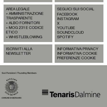
AREA LEGALE
SEGUICI SUI SOCIAL
AMMINISTRAZIONE
FACEBOOK
TRASPARENTE
INSTAGRAM
ALBO FORNITORI
X
MOG 231 E CODICE
YOUTUBE
ETICO
SOUNDCLOUD
WHISTLEBLOWING
SPOTIFY
ISCRIVITI ALLA
INFORMATIVA PRIVACY
NEWSLETTER
INFORMATIVA COOKIE
PREFERENZE COOKIE