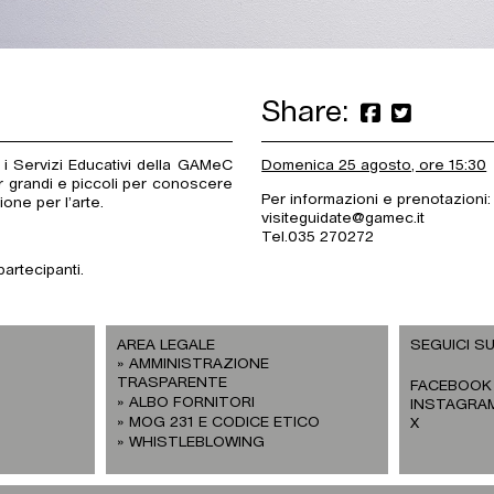
Share:
 i Servizi Educativi della GAMeC
Domenica 25 agosto, ore 15:30
r grandi e piccoli per conoscere
Per informazioni e prenotazioni:
one per l’arte.
visiteguidate@gamec.it
Tel.035 270272
artecipanti.
AREA LEGALE
SEGUICI SU
AMMINISTRAZIONE
TRASPARENTE
FACEBOOK
ALBO FORNITORI
INSTAGRA
MOG 231 E CODICE ETICO
X
WHISTLEBLOWING