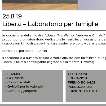
25.8.19
Libera – Laboratorio per famiglie
In occasione della mostra “Libera. Tra Warhol, Vedova e Christo”,
propongono un laboratorio dedicato alle famiglie: un’occasione pe
i capolavori in mostra, sperimentare assieme e condividere la passi
Durata del percorso: 120 min.
Il percorso è a numero chiuso e verrà attivato con un minimo di 18 p
Costo: 6,00 € a partecipante (ingresso alla mostra + attività)
LA GAMeC
COLLEZIONI
La Galleria
EDUCAZIONE
Contatti e staff
PREMIO BONALDI
GAMeC per le Aziende
PUBBLICAZIONI
Come raggiungerci
EDIZIONI D’ARTISTA