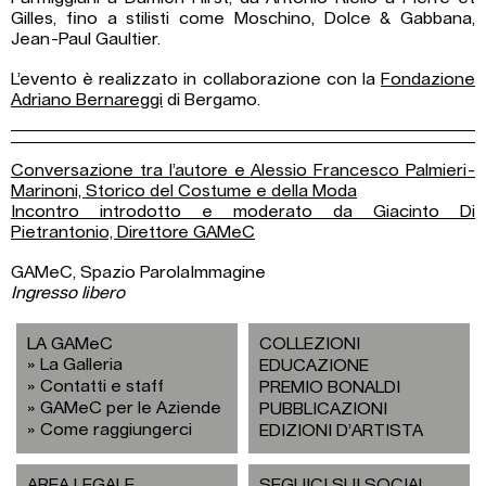
Gilles, fino a stilisti come Moschino, Dolce & Gabbana,
Jean-Paul Gaultier.
L’evento è realizzato in collaborazione con la
Fondazione
Adriano Bernareggi
di Bergamo.
Conversazione tra l’autore e Alessio Francesco Palmieri-
Marinoni, Storico del Costume e della Moda
Incontro introdotto e moderato da Giacinto Di
Pietrantonio, Direttore GAMeC
GAMeC, Spazio ParolaImmagine
Ingresso libero
LA GAMeC
COLLEZIONI
La Galleria
EDUCAZIONE
Contatti e staff
PREMIO BONALDI
GAMeC per le Aziende
PUBBLICAZIONI
Come raggiungerci
EDIZIONI D’ARTISTA
AREA LEGALE
SEGUICI SUI SOCIAL