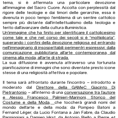
tema, si è affermata una particolare devozione
all’immagine del Sacro Cuore. Accolta con perplessità dal
rigore delle teologie e dai timori delle gerarchie, essa è
divenuta in poco tempo l’emblema di un sentire cattolico
sempre più distante dall’intellettualismo della teologia e
ferito dall’avanzare della cultura illuministica.
Un’immagine che ha finito per identificare il cattolicesimo
come tale e che nel corso dei secoli si è “moltiplicata”,
superando i confini della devozione religiosa ed entrando
nell’immaginario di insospettabili perimentri espressivi: dalla
comunicazione pubblicitaria all’arte contemporanea, dal
cinema alla moda, all’arte di strada.
La sua diffusione è avvenuta attraverso una fortunata
pianificazione di immagini che sono diventate presto icone
stesse di una religiosità affettiva e popolare.
Il tema sarà affrontato durante l’incontro – introdotto e
moderato dal
Direttore della GAMeC Giacinto Di
Pietrantonio
– all’interno di una
conversazione tra l’autore
e Alessio Francesco Palmieri-Marinoni, Storico del
Costume e della Moda,
che toccherà grandi nomi del
mondo dell’arte e della moda: da Pompeo Batoni a
Fernand Léger, da Lucio Fontana a Jan Fabre, da Claudio
Parmiggiani a Damien Hirst, da Antonio Riello a Pierre et