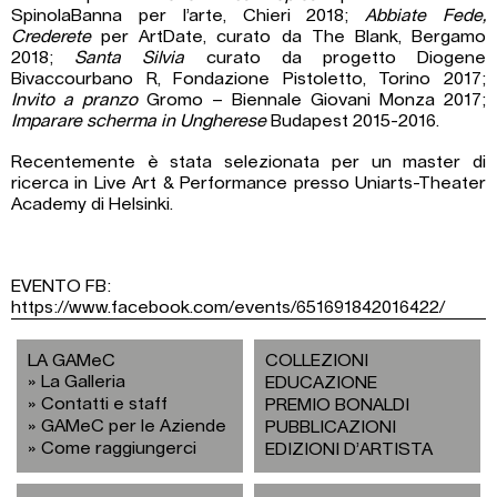
SpinolaBanna per l’arte, Chieri 2018;
Abbiate Fede,
Crederete
per ArtDate, curato da The Blank, Bergamo
2018;
Santa Silvia
curato da progetto Diogene
Bivaccourbano R, Fondazione Pistoletto, Torino 2017;
Invito a pranzo
Gromo – Biennale Giovani Monza 2017;
Imparare scherma in Ungherese
Budapest 2015-2016.
Recentemente è stata selezionata per un master di
ricerca in Live Art & Performance presso Uniarts-Theater
Academy di Helsinki.
EVENTO FB:
https://www.facebook.com/events/651691842016422/
LA GAMeC
COLLEZIONI
La Galleria
EDUCAZIONE
Contatti e staff
PREMIO BONALDI
GAMeC per le Aziende
PUBBLICAZIONI
Come raggiungerci
EDIZIONI D’ARTISTA