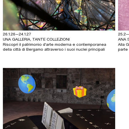
26.1.26—24.1.27
25.2—
UNA GALLERIA, TANTE COLLEZIONI
ANA S
Riscopri il patrimonio d'arte moderna e contemporanea
Alla 
della città di Bergamo attraverso i suoi nuclei principali
parte