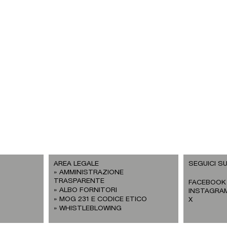
AREA LEGALE
SEGUICI SU
AMMINISTRAZIONE
TRASPARENTE
FACEBOOK
ALBO FORNITORI
INSTAGRA
MOG 231 E CODICE ETICO
X
WHISTLEBLOWING