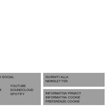
I SOCIAL
ISCRIVITI ALLA
NEWSLETTER
YOUTUBE
M
SOUNDCLOUD
INFORMATIVA PRIVACY
SPOTIFY
INFORMATIVA COOKIE
PREFERENZE COOKIE