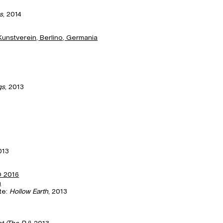
as
, 2014
unstverein, Berlino, Germania
gs
, 2013
013
O 2016
a
te:
Hollow Earth
, 2013