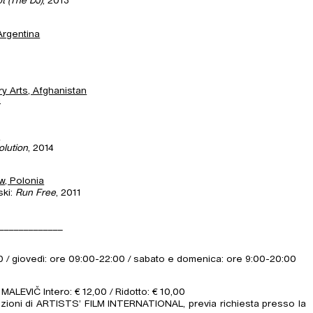
ot (The DJ)
, 2013
Argentina
 Arts, Afghanistan
4
a
lution
, 2014
w, Polonia
ski:
Run Free
, 2011
_____________
0 / giovedì: ore 09:00-22:00 / sabato e domenica: ore 9:00-20:00
ALEVIČ Intero: € 12,00 / Ridotto: € 10,00
iezioni di ARTISTS’ FILM INTERNATIONAL, previa richiesta presso la