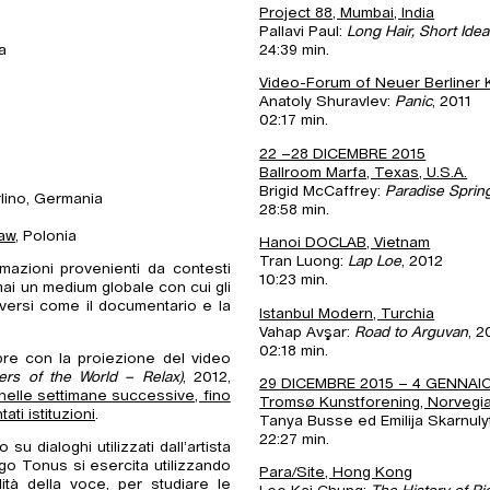
Project 88, Mumbai, India
Pallavi Paul:
Long Hair, Short Ide
a
24:39 min.
Video-Forum of Neuer Berliner K
Anatoly Shuravlev:
Panic
, 2011
02:17 min.
22 –28 DICEMBRE 2015
Ballroom Marfa, Texas, U.S.A.
Brigid McCaffrey:
Paradise Sprin
rlino, Germania
28:58 min.
aw
, Polonia
Hanoi DOCLAB, Vietnam
Tran Luong:
Lap Loe
, 2012
mazioni provenienti da contesti
10:23 min.
mai un medium globale con cui gli
diversi come il documentario e la
Istanbul Modern, Turchia
Vahap Avşar:
Road to Arguvan
, 2
02:18 min.
apre con la proiezione del video
rs of the World – Relax)
, 2012,
29 DICEMBRE 2015 – 4 GENNAI
 nelle settimane successive, fino
Tromsø Kunstforening, Norvegi
ati istituzioni
.
Tanya Busse ed Emilija Skarnuly
22:27 min.
su dialoghi utilizzati dall’artista
ego Tonus si esercita utilizzando
Para/Site, Hong Kong
alità della voce, per studiare le