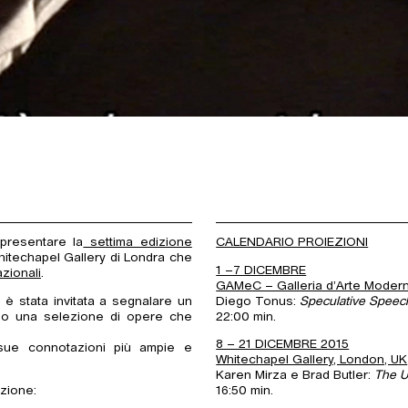
presentare la
settima edizione
CALENDARIO PROIEZIONI
Whitechapel Gallery di Londra che
1 –7 DICEMBRE
azionali
.
GAMeC – Galleria d’Arte Mode
 è stata invitata a segnalare un
Diego Tonus:
Speculative Speech
rso una selezione di opere che
22:00 min.
8 – 21 DICEMBRE 2015
 sue connotazioni più ampie e
Whitechapel Gallery, London, UK
Karen Mirza e Brad Butler:
The U
izione:
16:50 min.