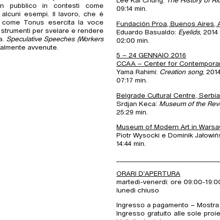
Lee Kai Chung:
The History of Ri
un pubblico in contesti come
09:14 min.
 alcuni esempi. Il lavoro, che è
ra come Tonus esercita la voce
Fundación Proa, Buenos Aires, 
e strumenti per svelare e rendere
Eduardo Basualdo:
Eyelids
, 2014
a.
Speculative Speeches (Workers
02:00 min.
realmente avvenute.
5 – 24 GENNAIO 2016
CCAA – Center for Contemporary
Yama Rahimi:
Creation song
, 201
07:17 min.
Belgrade Cultural Centre, Serbi
Srdjan Keca:
Museum of the Revo
25:29 min.
Museum of Modern Art in Warsa
Piotr Wysocki e Dominik Jałowiń
14:44 min.
______________________________
ORARI D’APERTURA
martedì-venerdì: ore 09:00-19:0
lunedì chiuso
Ingresso a pagamento – Mostra M
Ingresso gratuito alle sole pro