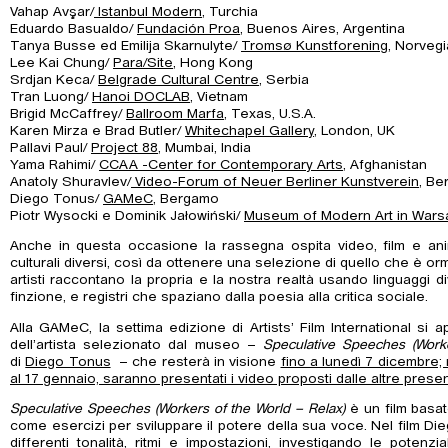
Vahap Avşar/
Istanbul Modern
, Turchia
Eduardo Basualdo/
Fundación Proa
, Buenos Aires, Argentina
Tanya Busse ed Emilija Skarnulyte/
Tromsø Kunstforening
, Norvegi
Lee Kai Chung/
Para/Site
, Hong Kong
Srdjan Keca/
Belgrade Cultural Centre
, Serbia
Tran Luong/
Hanoi DOCLAB
, Vietnam
Brigid McCaffrey/
Ballroom Marfa
, Texas, U.S.A.
Karen Mirza e Brad Butler/
Whitechapel Gallery
, London, UK
Pallavi Paul/
Project 88
, Mumbai, India
Yama Rahimi/
CCAA -Center for Contemporary Arts
, Afghanistan
Anatoly Shuravlev/
Video-Forum of Neuer Berliner Kunstverein
, Be
Diego Tonus/
GAMeC
, Bergamo
Piotr Wysocki e Dominik Jałowiński/
Museum of Modern Art in Wars
Anche in questa occasione la rassegna ospita video, film e ani
culturali diversi, così da ottenere una selezione di quello che è or
artisti raccontano la propria e la nostra realtà usando linguaggi 
finzione, e registri che spaziano dalla poesia alla critica sociale.
Alla GAMeC, la settima edizione di Artists’ Film International si 
dell’artista selezionato dal museo –
Speculative Speeches (Worke
di
Diego Tonus
– che resterà in visione
fino a lunedì 7 dicembre;
al 17 gennaio, saranno presentati i video proposti dalle altre present
Speculative Speeches (Workers of the World – Relax)
è un film basato 
come esercizi per sviluppare il potere della sua voce. Nel film Di
differenti tonalità, ritmi e impostazioni, investigando le potenzi