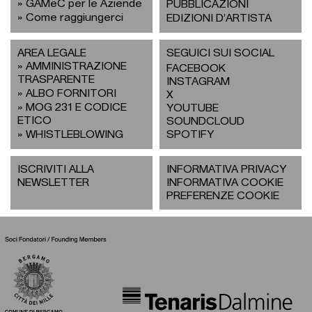
GAMeC per le Aziende
PUBBLICAZIONI
Come raggiungerci
EDIZIONI D’ARTISTA
AREA LEGALE
SEGUICI SUI SOCIAL
AMMINISTRAZIONE
FACEBOOK
TRASPARENTE
INSTAGRAM
ALBO FORNITORI
X
MOG 231 E CODICE
YOUTUBE
ETICO
SOUNDCLOUD
WHISTLEBLOWING
SPOTIFY
ISCRIVITI ALLA
INFORMATIVA PRIVACY
NEWSLETTER
INFORMATIVA COOKIE
PREFERENZE COOKIE