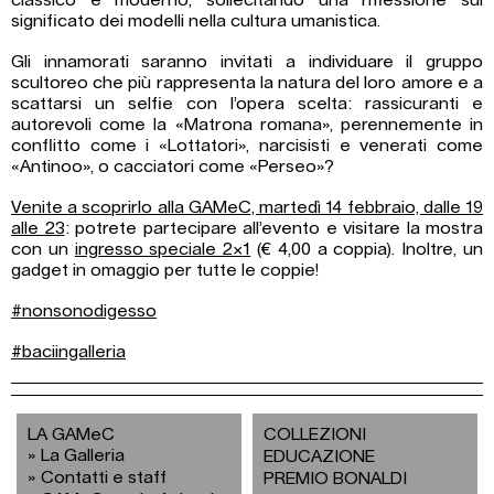
classico e moderno, sollecitando una riflessione sul
significato dei modelli nella cultura umanistica.
Gli innamorati saranno invitati a individuare il gruppo
scultoreo che più rappresenta la natura del loro amore e a
scattarsi un selfie con l’opera scelta: rassicuranti e
autorevoli come la «Matrona romana», perennemente in
conflitto come i «Lottatori», narcisisti e venerati come
«Antinoo», o cacciatori come «Perseo»?
Venite a scoprirlo alla GAMeC, martedì 14 febbraio, dalle 19
alle 23
: potrete partecipare all’evento e visitare la mostra
con un
ingresso speciale 2×1
(€ 4,00 a coppia). Inoltre, un
gadget in omaggio per tutte le coppie!
#nonsonodigesso
#baciingalleria
LA GAMeC
COLLEZIONI
La Galleria
EDUCAZIONE
Contatti e staff
PREMIO BONALDI