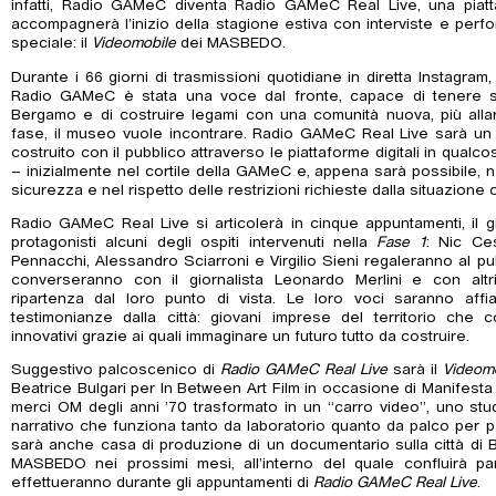
infatti, Radio GAMeC diventa Radio GAMeC Real Live, una piatta
accompagnerà l’inizio della stagione estiva con interviste e per
speciale: il
Videomobile
dei MASBEDO.
Durante i 66 giorni di trasmissioni quotidiane in diretta Instagra
Radio GAMeC è stata una voce dal fronte, capace di tenere sal
Bergamo e di costruire legami con una comunità nuova, più alla
fase, il museo vuole incontrare. Radio GAMeC Real Live sarà un 
costruito con il pubblico attraverso le piattaforme digitali in qualco
– inizialmente nel cortile della GAMeC e, appena sarà possibile, ne
sicurezza e nel rispetto delle restrizioni richieste dalla situazione 
Radio GAMeC Real Live si articolerà in cinque appuntamenti, il
protagonisti alcuni degli ospiti intervenuti nella
Fase 1
: Nic Ce
Pennacchi, Alessandro Sciarroni e Virgilio Sieni regaleranno al 
converseranno con il giornalista Leonardo Merlini e con altr
ripartenza dal loro punto di vista. Le loro voci saranno aff
testimonianze dalla città: giovani imprese del territorio che 
innovativi grazie ai quali immaginare un futuro tutto da costruire.
Suggestivo palcoscenico di
Radio GAMeC Real Live
sarà il
Videom
Beatrice Bulgari per In Between Art Film in occasione di Manifest
merci OM degli anni ’70 trasformato in un “carro video”, uno stu
narrativo che funziona tanto da laboratorio quanto da palco per 
sarà anche casa di produzione di un documentario sulla città di 
MASBEDO nei prossimi mesi, all’interno del quale confluirà part
effettueranno durante gli appuntamenti di
Radio GAMeC Real Live
.