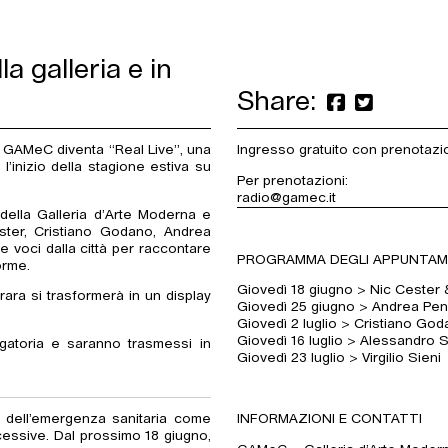
a galleria e in
Share:
io GAMeC diventa “Real Live”, una
Ingresso gratuito con prenotazion
’inizio della stagione estiva su
Per prenotazioni:
radio@gamec.it
 della Galleria d’Arte Moderna e
ter, Cristiano Godano, Andrea
e voci dalla città per raccontare
PROGRAMMA DEGLI APPUNTAM
orme.
Giovedì 18 giugno > Nic Cester &
ara si trasformerà in un display
Giovedì 25 giugno > Andrea Pe
Giovedì 2 luglio > Cristiano Go
Giovedì 16 luglio > Alessandro S
igatoria e saranno trasmessi in
Giovedì 23 luglio > Virgilio Sieni
i dell’emergenza sanitaria come
INFORMAZIONI E CONTATTI
ccessive. Dal prossimo 18 giugno,