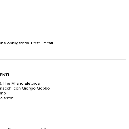
e obbligatoria. Posti limitati
ENTI:
 The Milano Elettrica
nnacchi con Giorgio Gobbo
dano
ciarroni