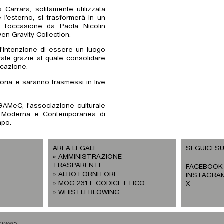
Carrara, solitamente utilizzata
 l’esterno, si trasformerà in un
er l’occasione da Paola Nicolin
ven Gravity Collection.
intenzione di essere un luogo
ale grazie al quale consolidare
icazione.
oria e saranno trasmessi in live
GAMeC, l’associazione culturale
e Moderna e Contemporanea di
mpo.
AREA LEGALE
SEGUICI SU
AMMINISTRAZIONE
TRASPARENTE
FACEBOOK
ALBO FORNITORI
INSTAGRA
MOG 231 E CODICE ETICO
X
WHISTLEBLOWING