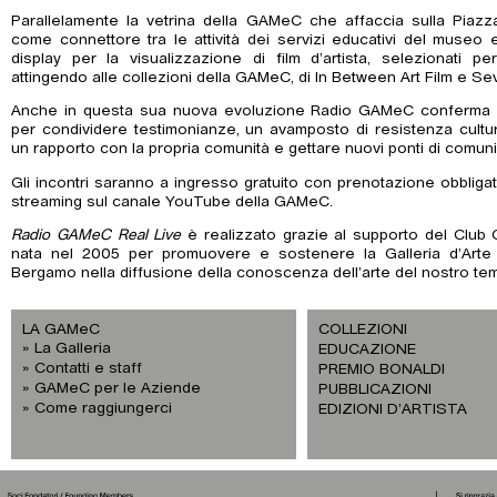
Parallelamente la vetrina della GAMeC che affaccia sulla Piazza 
come connettore tra le attività dei servizi educativi del museo e
display per la visualizzazione di film d’artista, selezionati p
attingendo alle collezioni della GAMeC, di In Between Art Film e Se
Anche in questa sua nuova evoluzione Radio GAMeC conferma l’
per condividere testimonianze, un avamposto di resistenza cultur
un rapporto con la propria comunità e gettare nuovi ponti di comun
Gli incontri saranno a ingresso gratuito con prenotazione obbligat
streaming sul canale YouTube della GAMeC.
Radio GAMeC Real Live
è realizzato grazie al supporto del Club 
nata nel 2005 per promuovere e sostenere la Galleria d’Art
Bergamo nella diffusione della conoscenza dell’arte del nostro te
LA GAMeC
COLLEZIONI
La Galleria
EDUCAZIONE
Contatti e staff
PREMIO BONALDI
GAMeC per le Aziende
PUBBLICAZIONI
Come raggiungerci
EDIZIONI D’ARTISTA