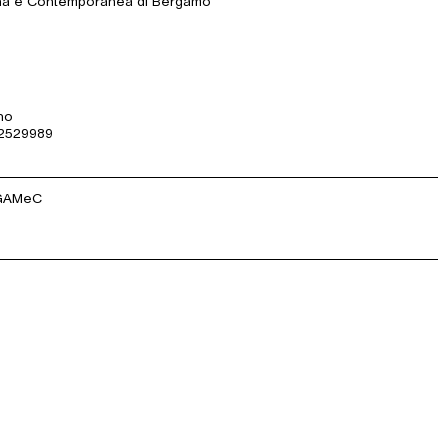
rna e Contemporanea di Bergamo
ano
 2529989
 GAMeC