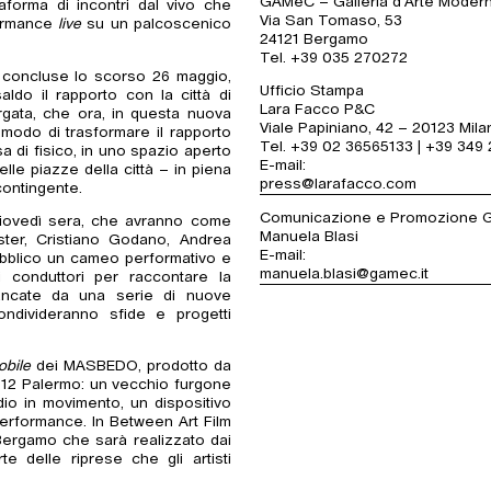
GAMeC – Galleria d’Arte Mode
forma di incontri dal vivo che
Via San Tomaso, 53
formance
live
su un palcoscenico
24121 Bergamo
Tel. +39 035 270272
m, concluse lo scorso 26 maggio,
Ufficio Stampa
do il rapporto con la città di
Lara Facco P&C
rgata, che ora, in questa nuova
Viale Papiniano, 42 – 20123 Mil
modo di trasformare il rapporto
Tel. +39 02 36565133 | +39 349
sa di fisico, in uno spazio aperto
E-mail:
lle piazze della città – in piena
press@larafacco.com
contingente.
Comunicazione e Promozione
 giovedì sera, che avranno come
Manuela Blasi
ster, Cristiano Godano, Andrea
E-mail:
pubblico un cameo performativo e
manuela.blasi@gamec.it
i conduttori per raccontare la
iancate da una serie di nuove
condivideranno sfide e progetti
obile
dei MASBEDO, prodotto da
a 12 Palermo: un vecchio furgone
dio in movimento, un dispositivo
performance. In Between Art Film
Bergamo che sarà realizzato dai
e delle riprese che gli artisti