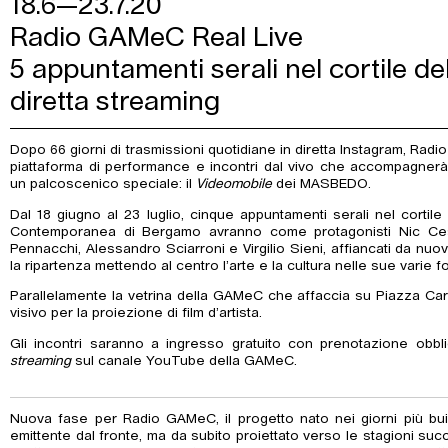
18.6—23.7.20
Radio GAMeC Real Live
5 appuntamenti serali nel cortile dell
diretta streaming
Dopo 66 giorni di trasmissioni quotidiane in diretta Instagram, Rad
piattaforma di performance e incontri dal vivo che accompagnerà l
un palcoscenico speciale: il
Videomobile
dei MASBEDO.
Dal 18 giugno al 23 luglio, cinque appuntamenti serali nel cortile
Contemporanea di Bergamo avranno come protagonisti Nic Ces
Pennacchi, Alessandro Sciarroni e Virgilio Sieni, affiancati da nuov
la ripartenza mettendo al centro l’arte e la cultura nelle sue varie f
Parallelamente la vetrina della GAMeC che affaccia su Piazza Carr
visivo per la proiezione di film d’artista.
Gli incontri saranno a ingresso gratuito con prenotazione obbl
streaming
sul canale YouTube della GAMeC.
Nuova fase per Radio GAMeC, il progetto nato nei giorni più bu
emittente dal fronte, ma da subito proiettato verso le stagioni su