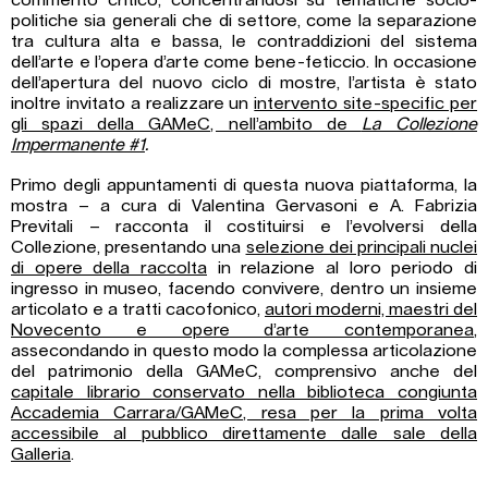
commento critico, concentrandosi su tematiche socio-
politiche sia generali che di settore, come la separazione
tra cultura alta e bassa, le contraddizioni del sistema
dell’arte e l’opera d’arte come bene-feticcio. In occasione
dell’apertura del nuovo ciclo di mostre, l’artista è stato
inoltre invitato a realizzare un
intervento site-specific per
gli spazi della GAMeC, nell’ambito de
La Collezione
Impermanente #1
.
Primo degli appuntamenti di questa nuova piattaforma, la
mostra – a cura di Valentina Gervasoni e A. Fabrizia
Previtali – racconta il costituirsi e l’evolversi della
Collezione, presentando una
selezione dei principali nuclei
di opere della raccolta
in relazione al loro periodo di
ingresso in museo, facendo convivere, dentro un insieme
articolato e a tratti cacofonico,
autori moderni, maestri del
Novecento e opere d’arte
contemporanea
,
assecondando in questo modo la complessa articolazione
del patrimonio della GAMeC, comprensivo anche del
capitale librario conservato nella biblioteca
congiunta
Accademia Carrara/GAMeC, resa per la prima volta
accessibile al
pubblico direttamente dalle sale della
Galleria
.