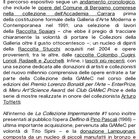
Il percorso espositivo segue un
andamento cronologico
,
che include le
opere del Comune di Bergamo comprese
nella collezione dell’Accademia Carrara
prima
della costituzione formale della Galleria d’Arte Moderna e
Contemporanea nel 1991; una selezione di lavori
della
Raccolta Spajani
– che ebbe il pregio di tracciare
chiaramente la volontà di portare le Collezioni della
Galleria oltre il gusto ottocentesco –; un nucleo di dipinti
della
Raccolta Stucchi
acquisiti nel 2004 e opere
provenienti, tra le altre, dalle
raccolte Colombo, Cugini,
Lorioli, Radaelli e Zucchelli
. Infine, i
lasciti più recenti
, con
una sezione dedicata alle donazioni di artisti e collezionisti
del nuovo millennio comprensiva delle opere entrate a far
parte della Collezione della GAMeC nel corso delle
edizioni del
Premio Lorenzo Bonaldi per l’Arte – EnterPrize
,
di
Meru Art*Science Award
, del
Club GAMeC Prize
e della
serie di mostre realizzate in onore del collezionista
Arturo
Toffetti
.
All’interno de
La Collezione Impermanente #1
sono inoltre
presentati al pubblico l’opera
Delfino
di
Pino Pascali
(1966) –
ultima importante acquisizione, pervenuta alla GAMeC per
volontà di Tito Spini – e la
donazione Lampugnani
,
composta da un nucleo di piccoli manufatti in bronzo e