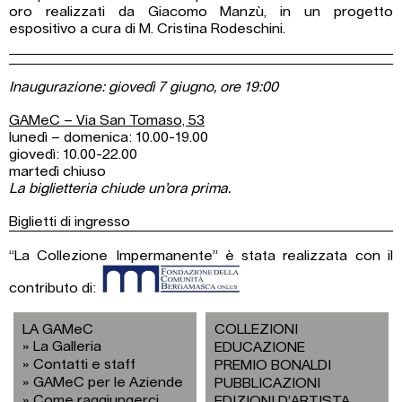
oro realizzati da Giacomo Manzù, in un progetto
espositivo a cura di M. Cristina Rodeschini.
Inaugurazione: giovedì 7 giugno, ore 19:00
GAMeC – Via San Tomaso, 53
lunedì – domenica: 10.00-19.00
giovedì: 10.00-22.00
martedì chiuso
La biglietteria chiude un’ora prima.
Biglietti di ingresso
“La Collezione Impermanente” è stata realizzata con il
contributo di:
LA GAMeC
COLLEZIONI
La Galleria
EDUCAZIONE
Contatti e staff
PREMIO BONALDI
GAMeC per le Aziende
PUBBLICAZIONI
Come raggiungerci
EDIZIONI D’ARTISTA