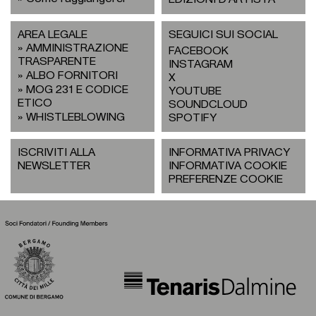
AREA LEGALE
SEGUICI SUI SOCIAL
AMMINISTRAZIONE
FACEBOOK
TRASPARENTE
INSTAGRAM
ALBO FORNITORI
X
MOG 231 E CODICE
YOUTUBE
ETICO
SOUNDCLOUD
WHISTLEBLOWING
SPOTIFY
ISCRIVITI ALLA
INFORMATIVA PRIVACY
NEWSLETTER
INFORMATIVA COOKIE
PREFERENZE COOKIE