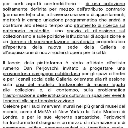
per certi aspetti contraddittorio –
di una collezione
solitamente definita per mezzo dell’attributo contrario
(permanente) e che, attraverso una serie di appuntamenti,
metterà in campo un’azione programmatica che andrà a
costituire allo stesso tempo uno
strumento di ricerca sul
patrimonio custodito
, uno
spazio di
riflessione sul
collezionismo e sulle politiche istituzionali di acquisizione
e
un
terreno
di sperimentazione curatoriale
propedeutico
all’apertura della nuova sede della Galleria e
all’acquisizione di nuovi nuclei di opere per la città.
Il lancio della piattaforma è stato affidato all’artista
rumeno
Dan Perjovschi
, invitato a progettare una
provocatoria
campagna pubblicitaria
per gli spazi cittadini
e per i canali social della Galleria, orientata alla riflessione
sulla
crisi del modello tradizionale di museo legato
alle
collezioni
e, al contempo, sulla problematica
trasformazione delle istituzioni culturali
in spazi per eventi
tendenti alla spettacolarizzazione
.
Celebre per i suoi interventi murali nei più grandi musei del
mondo, come il MoMA di New York o la Tate Modern di
Londra, e per le sue vignette sarcastiche, Perjovschi
ha trasformato il disegno in un mezzo di informazione e di