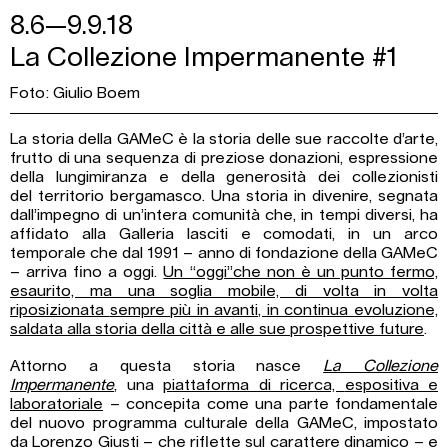
8.6—9.9.18
La Collezione Impermanente #1
Foto: Giulio Boem
La storia della GAMeC è la storia delle sue raccolte d’arte,
frutto di una sequenza di preziose donazioni, espressione
della lungimiranza e della generosità dei collezionisti
del territorio bergamasco. Una storia in divenire, segnata
dall’impegno di un’intera comunità che, in tempi diversi, ha
affidato alla Galleria lasciti e comodati, in un arco
temporale che dal 1991 – anno di fondazione della GAMeC
– arriva fino a oggi.
​Un “oggi”che non è
un punto fermo,
esaurito, ma una soglia mobile, di volta in volta
riposizionata
sempre più in avanti, in continua evoluzione,
saldata alla storia​ della città e ​alle sue
prospettive future
.
Attorno a questa storia nasce
La Collezione
Impermanente
, un​a
piattaforma di ricerca,
espositiva e
laboratoriale
– concepita come una parte fondamentale
del nuovo programma culturale della GAMeC, impostato
da Lorenzo Giusti – ​che riflette sul
carattere dinamico
– e