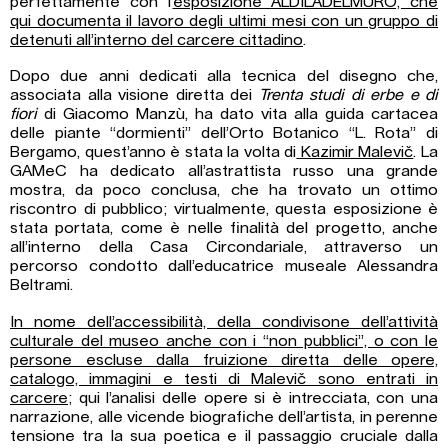
perfettamente con l’
esposizione ALDILADELMURO, che
qui documenta il lavoro degli ultimi mesi con un gruppo di
detenuti all’interno del carcere cittadino
.
Dopo due anni dedicati alla tecnica del disegno che,
associata alla visione diretta dei
Trenta studi di erbe e di
fiori
di Giacomo Manzù, ha dato vita alla guida cartacea
delle piante “dormienti” dell’Orto Botanico “L. Rota” di
Bergamo, quest’anno è stata la volta di
Kazimir Malevič
. La
GAMeC ha dedicato all’astrattista russo una grande
mostra, da poco conclusa, che ha trovato un ottimo
riscontro di pubblico; virtualmente, questa esposizione è
stata portata, come è nelle finalità del progetto, anche
all’interno della Casa Circondariale, attraverso un
percorso condotto dall’educatrice museale Alessandra
Beltrami.
In nome dell’accessibilità, della condivisone dell’attività
culturale del museo anche con i “non pubblici”, o con le
persone escluse dalla fruizione diretta delle opere,
catalogo, immagini e testi di Malevič sono entrati in
carcere
; qui l’analisi delle opere si è intrecciata, con una
narrazione, alle vicende biografiche dell’artista, in perenne
tensione tra la sua poetica e il passaggio cruciale dalla