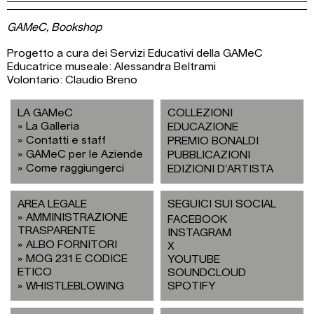
GAMeC, Bookshop
Progetto a cura dei Servizi Educativi della GAMeC
Educatrice museale: Alessandra Beltrami
Volontario: Claudio Breno
LA GAMeC
COLLEZIONI
La Galleria
EDUCAZIONE
Contatti e staff
PREMIO BONALDI
GAMeC per le Aziende
PUBBLICAZIONI
Come raggiungerci
EDIZIONI D’ARTISTA
AREA LEGALE
SEGUICI SUI SOCIAL
AMMINISTRAZIONE
FACEBOOK
TRASPARENTE
INSTAGRAM
ALBO FORNITORI
X
MOG 231 E CODICE
YOUTUBE
ETICO
SOUNDCLOUD
WHISTLEBLOWING
SPOTIFY