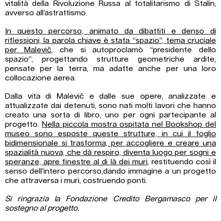
vitalità della Rivoluzione Russa al totalitarismo di Stalin,
avverso all’astrattismo.
In questo percorso, animato da dibattiti e denso di
riflessioni, la parola chiave è stata “spazio”, tema cruciale
per Malevič
, che si autoproclamò “presidente dello
spazio”, progettando strutture geometriche ardite,
pensate per la terra, ma adatte anche per una loro
collocazione aerea.
Dalla vita di Malevič e dalle sue opere, analizzate e
attualizzate dai detenuti, sono nati molti lavori che hanno
creato una sorta di libro, uno per ogni partecipante al
progetto.
Nella piccola mostra ospitata nel Bookshop del
museo sono esposte queste strutture, in cui il foglio
bidimensionale si trasforma, per accogliere e creare una
spazialità nuova, che dà respiro, diventa luogo per sogni e
speranze, apre finestre al di là dei muri
, restituendo così il
senso dell’intero percorso,dando immagine a un progetto
che attraversa i muri, costruendo ponti.
Si ringrazia la Fondazione Credito Bergamasco per il
sostegno al progetto.