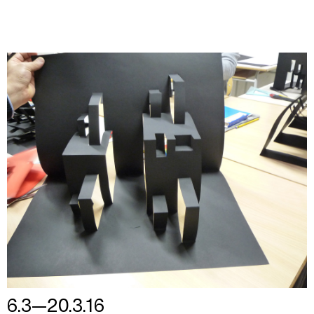
6.3—20.3.16