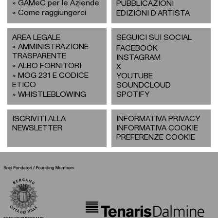
GAMeC per le Aziende
PUBBLICAZIONI
Come raggiungerci
EDIZIONI D’ARTISTA
AREA LEGALE
SEGUICI SUI SOCIAL
AMMINISTRAZIONE
FACEBOOK
TRASPARENTE
INSTAGRAM
ALBO FORNITORI
X
MOG 231 E CODICE
YOUTUBE
ETICO
SOUNDCLOUD
WHISTLEBLOWING
SPOTIFY
ISCRIVITI ALLA
INFORMATIVA PRIVACY
NEWSLETTER
INFORMATIVA COOKIE
PREFERENZE COOKIE