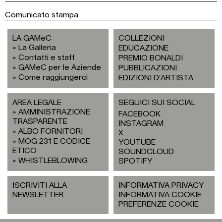
Comunicato stampa
LA GAMeC
COLLEZIONI
La Galleria
EDUCAZIONE
Contatti e staff
PREMIO BONALDI
GAMeC per le Aziende
PUBBLICAZIONI
Come raggiungerci
EDIZIONI D’ARTISTA
AREA LEGALE
SEGUICI SUI SOCIAL
AMMINISTRAZIONE
FACEBOOK
TRASPARENTE
INSTAGRAM
ALBO FORNITORI
X
MOG 231 E CODICE
YOUTUBE
ETICO
SOUNDCLOUD
WHISTLEBLOWING
SPOTIFY
ISCRIVITI ALLA
INFORMATIVA PRIVACY
NEWSLETTER
INFORMATIVA COOKIE
PREFERENZE COOKIE