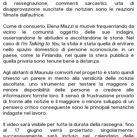
di rassegnazione, commenti sarcastici, urla di
disapprovazione suscitate dai notiziari sono le reazioni
filmate dall’autrice.
Come di consueto, Elena Mazzi si muove frequentando da
vicino le comunità oggetto delle sue indagini,
osservandone le abitudini e ascoltandone le storie. Nel
caso di
I’m
Talking to You
, la sfida è stata quella di entrare
nello spazio domestico di persone sconosciute, in un
paese, come la Finlandia, nel quale la sfera pubblica e
quella privata sono tenute bene a distanza.
Agli abitanti di Maunula coinvolti nel progetto è stato quindi
chiesto un parere in merito alla veridicità delle notizie
ascoltate, uno strumento per testare la maggiore o
minore disponibilità delle persone a credere alle
informazioni fornite loro. Il senso di frustrazione provato
di fronte alle notizie e il maggiore o minore sviluppo di un
pensiero critico conseguente sono le principali tematiche
indagate nel lavoro.
Il video sarà visibile per tutta la durata della rassegna: fino
al 17 giugno verrà proiettato singolarmente;
successivamente sarà incluso nel
calendario delle