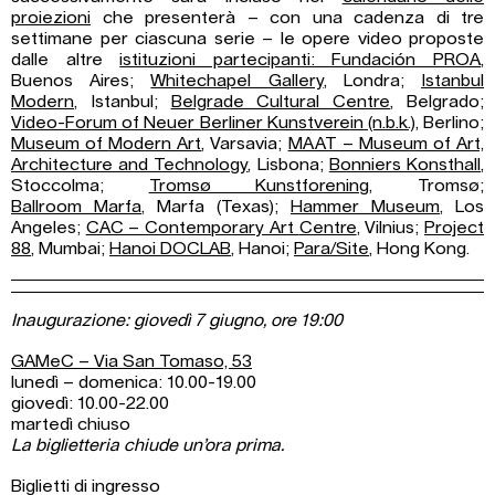
proiezioni
che presenterà – con una cadenza di tre
settimane per ciascuna serie – le opere video proposte
dalle altre
istituzioni partecipanti: Fundación PROA
,
Buenos Aires;
Whitechapel Gallery
, Londra;
Istanbul
Modern
, Istanbul;
Belgrade Cultural Centre
, Belgrado;
Video-Forum of Neuer Berliner Kunstverein (n.b.k.)
, Berlino;
Museum of
Modern Art
, Varsavia;
MAAT – Museum of Art,
Architecture and Technology
, Lisbona;
Bonniers Konsthall
,
Stoccolma;
Tromsø Kunstforening
, Tromsø;
Ballroom
Marfa
, Marfa (Texas);
Hammer Museum
, Los
Angeles;
CAC – Contemporary Art
Centre
, Vilnius;
Project
88
, Mumbai;
Hanoi DOCLAB
, Hanoi;
Para/Site
, Hong Kong.
Inaugurazione: giovedì 7 giugno, ore 19:00
GAMeC – Via San Tomaso, 53
lunedì – domenica: 10.00-19.00
giovedì: 10.00-22.00
martedì chiuso
La biglietteria chiude un’ora prima.
Biglietti di ingresso