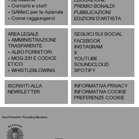
EDUCAZIONE
Contatti e staff
PREMIO BONALDI
GAMeC per le Aziende
PUBBLICAZIONI
Come raggiungerci
EDIZIONI D’ARTISTA
AREA LEGALE
SEGUICI SUI SOCIAL
AMMINISTRAZIONE
FACEBOOK
TRASPARENTE
INSTAGRAM
ALBO FORNITORI
X
MOG 231 E CODICE
YOUTUBE
ETICO
SOUNDCLOUD
WHISTLEBLOWING
SPOTIFY
ISCRIVITI ALLA
INFORMATIVA PRIVACY
NEWSLETTER
INFORMATIVA COOKIE
PREFERENZE COOKIE