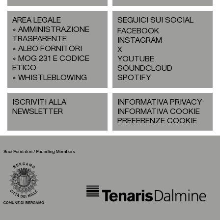
AREA LEGALE
SEGUICI SUI SOCIAL
AMMINISTRAZIONE
FACEBOOK
TRASPARENTE
INSTAGRAM
ALBO FORNITORI
X
MOG 231 E CODICE
YOUTUBE
ETICO
SOUNDCLOUD
WHISTLEBLOWING
SPOTIFY
ISCRIVITI ALLA
INFORMATIVA PRIVACY
NEWSLETTER
INFORMATIVA COOKIE
PREFERENZE COOKIE