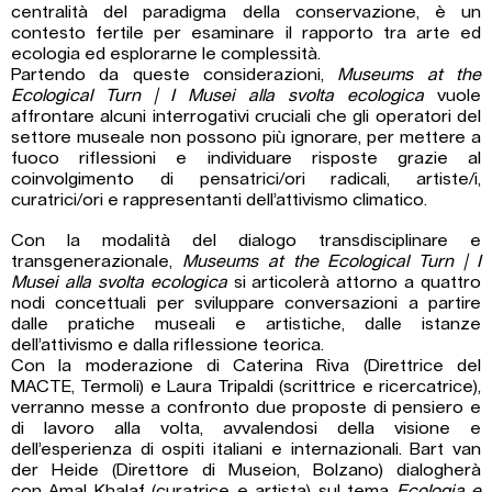
centralità del paradigma della conservazione, è un
contesto fertile per esaminare il rapporto tra arte ed
ecologia ed esplorarne le complessità.
Partendo da queste considerazioni,
Museums at the
Ecological Turn | I Musei alla svolta ecologica
vuole
affrontare alcuni interrogativi cruciali che gli operatori del
settore museale non possono più ignorare, per mettere a
fuoco riflessioni e individuare risposte grazie al
coinvolgimento di pensatrici/ori radicali, artiste/i,
curatrici/ori e rappresentanti dell’attivismo climatico.
Con la modalità del dialogo transdisciplinare e
transgenerazionale,
Museums at the Ecological Turn | I
Musei alla svolta ecologica
si articolerà attorno a quattro
nodi concettuali per sviluppare conversazioni a partire
dalle pratiche museali e artistiche, dalle istanze
dell’attivismo e dalla riflessione teorica.
Con la moderazione di Caterina Riva (Direttrice del
MACTE, Termoli) e Laura Tripaldi (scrittrice e ricercatrice),
verranno messe a confronto due proposte di pensiero e
di lavoro alla volta, avvalendosi della visione e
dell’esperienza di ospiti italiani e internazionali. Bart van
der Heide (Direttore di Museion, Bolzano) dialogherà
con Amal Khalaf (curatrice e artista) sul tema
Ecologia e