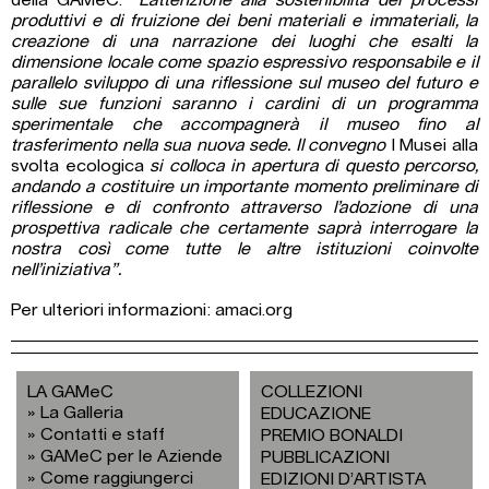
della GAMeC.
“L’attenzione alla sostenibilità dei processi
produttivi e di fruizione dei beni materiali e immateriali, la
creazione di una narrazione dei luoghi che esalti la
dimensione locale come spazio espressivo responsabile e il
parallelo sviluppo di una riflessione sul museo del futuro e
sulle sue funzioni saranno i cardini di un programma
sperimentale che accompagnerà il museo fino al
trasferimento nella sua nuova sede. Il convegno
I Musei alla
svolta ecologica
si colloca in apertura di questo percorso,
andando a costituire un importante momento preliminare di
riflessione e di confronto attraverso l’adozione di una
prospettiva radicale che certamente saprà interrogare la
nostra così come tutte le altre istituzioni coinvolte
nell’iniziativa”.
Per ulteriori informazioni:
amaci.org
LA GAMeC
COLLEZIONI
La Galleria
EDUCAZIONE
Contatti e staff
PREMIO BONALDI
GAMeC per le Aziende
PUBBLICAZIONI
Come raggiungerci
EDIZIONI D’ARTISTA