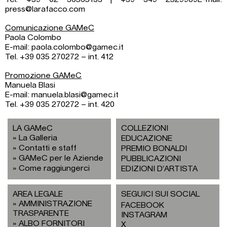
press@larafacco.com
Comunicazione GAMeC
Paola Colombo
E-mail: paola.colombo@gamec.it
Tel. +39 035 270272 – int. 412
Promozione GAMeC
Manuela Blasi
E-mail: manuela.blasi@gamec.it
Tel. +39 035 270272 – int. 420
LA GAMeC
COLLEZIONI
La Galleria
EDUCAZIONE
Contatti e staff
PREMIO BONALDI
GAMeC per le Aziende
PUBBLICAZIONI
Come raggiungerci
EDIZIONI D’ARTISTA
AREA LEGALE
SEGUICI SUI SOCIAL
AMMINISTRAZIONE
FACEBOOK
TRASPARENTE
INSTAGRAM
ALBO FORNITORI
X