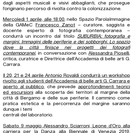
dagli aspetti musicali e visivi abbaglianti, che prosegue
l’originario percorso di rivolta contro la colonizzazione.
Mercoledì 1 aprile, alle 18:00
, nello Spazio ParolaImmagine
della GAMeC
Francesco Zanot
– curatore, saggista e
docente esperto di fotografia contemporanea –
condurrà un incontro dal titolo
SUBURBIA: fotografia e
margini. Immagini delle periferie e dei sobborghi. Lo spazio
dove la città finisce nei progetti dei fotografi
contemporanei
, in conversazione con
Alessandra Pioselli
,
critica, curatrice e Direttrice dell’Accademia di belle arti G.
Carrara.
Il 20, 21 e 24 aprile Antonio Rovaldi condurrà un workshop
rivolto agli studenti dell’Accademia di belle arti G. Carrara e
aperto al pubblico
, che prevede
approfondimenti teorici
ed escursioni
alla scoperta dei territori al margine della
città di Bergamo e delle sue periferie. Il cammino come
pratica estetica e la percorrenza del margine saranno
dunque i temi
centrali del laboratorio.
Sabato 9 maggio Alessandro Sciarroni, Leone d’Oro alla
carriera per la Danza alla Biennale di Venezia 2019
,