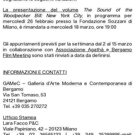
La presentazione del volume
The Sound of the
Woodpecker Bill: New York City
, in programma per
mercoledì 26 febbraio presso la Fondazione Sozzani di
Milano, è
rimandata a mercoledì 18 marzo, ore 19:00
Gli appuntamenti previsti per la settimana dal 2 al 15 marzo
in collaborazione con
Associazione Agathà
e
Bergamo
Film Meeting
sono stati rinviati a data da definirsi.
INFORMAZIONI E CONTATTI
GAMeC – Galleria d’Arte Moderna e Contemporanea di
Bergamo
Via San Tomaso, 53
24121 Bergamo
Tel. +39 035 270272
Ufficio Stampa
Lara Facco P&C
Viale Papiniano, 42 – 20123 Milano
Tel. +39 02 36565133 | +39 349 2529989E-mail: