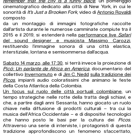
remember that the city is a funny place
, un pomeriggio
cinematografico dedicato alla città di New York, in cui le
sonorità di
It’s Just a Brooken Fork
, video di
Antonio Rovaldi
composto
da un montaggio di immagini fotografiche raccolte
dall’artista durante le numerose camminate compiute tra il
2015 e il 2019, si estenderà nella
performance live
Safari
del sound designer e musicista Massimo Carozzi
,
restituendo l’immagine sonora di una città elastica,
interstiziale, lontana e semisommersa dall’acqua.
Sabato 14 marzo, alle 17:30
, si terrà invece la proiezione di
Picó: Un parlante de Africa en America
, documentario del
collettivo
Invernomuto
e di
Jim C. Nedd
sulla tradizione dei
Picos
, impianti audio coloratissimi che animano le feste
della Costa Atlantica della Colombia.
Un focus sul ruolo delle città portuali colombiane
, un
tempo strategiche nelle rotte della tratta degli schiavi, e
che, a partire dagli anni Sessanta, hanno giocato un ruolo
chiave nella diffusione di prodotti culturali – tra cui la
musica dell’Africa Occidentale – e di dispositivi tecnologici
che hanno posto le basi per la cultura dei
Picos
.
Attraverso una serie di interviste, i protagonisti di questa
tradizione approfondiscono un fenomeno sfaccettato,