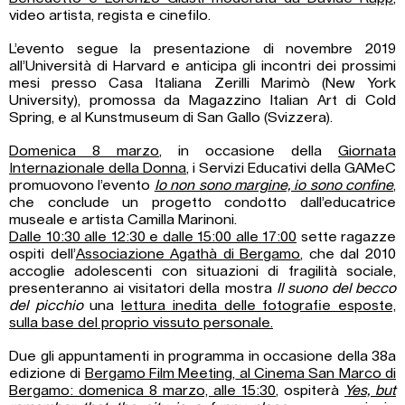
video artista, regista e cinefilo.
L’evento segue la presentazione di novembre 2019
all’Università di Harvard e anticipa gli incontri dei prossimi
mesi presso Casa Italiana Zerilli Marimò (New York
University), promossa da Magazzino Italian Art di Cold
Spring, e al Kunstmuseum di San Gallo (Svizzera).
Domenica 8 marzo
, in occasione della
Giornata
Internazionale della Donna
, i Servizi Educativi della GAMeC
promuovono l’evento
Io non sono margine, io sono confine
,
che conclude un progetto condotto dall’educatrice
museale e artista Camilla Marinoni.
Dalle 10:30 alle 12:30 e dalle 15:00 alle 17:00
sette ragazze
ospiti dell’
Associazione Agathà di Bergamo
, che dal 2010
accoglie adolescenti con situazioni di fragilità sociale,
presenteranno ai visitatori della mostra
Il suono del becco
del picchio
una
lettura inedita delle fotografie esposte,
sulla base del proprio vissuto personale.
Due gli appuntamenti in programma in occasione della 38a
edizione di
Bergamo Film Meeting
,
al Cinema San Marco di
Bergamo: domenica 8 marzo, alle 15:30
, ospiterà
Yes, but