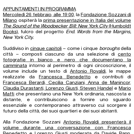
APPUNTAMENTI IN PROGRAMMA
Mercoledì 26 febbraio, alle 19:00,
la
Fondazione Sozzani di
Milano
ospiterà la
prima presentazione in Italia del volume
The Sound of the Woodpecker Bill: New York City
(Humboldt
Books)
, fulcro del progetto
End. Words from the Margins,
New York City.
Suddiviso in
cinque capitoli
– come i cinque
boroughs
della
città – composti ciascuno da una selezione di
cento
fotografie in bianco e nero che documentano la
camminata
intorno al perimetro di ogni circoscrizione, il
volume include un testo di
Antonio Rovaldi
, le mappe
realizzate da
Francesca Benedetto
e contributi di
Francesca Berardi, Cecilia Canziani, Anna de Manincor,
Claudia Durastanti, Lorenzo Giusti, Steven Handel
e
Mario
Maffi
che presentano una New York ordinaria, nascosta e
distante, e contribuiscono a fornire uno sguardo
essenziale e contemporaneo attraverso cui scorgere il
futuro della città, dei suoi quartieri e dei suoi abitanti.
Alla Fondazione Sozzani
Antonio Rovaldi presenterà il
volume durante una conversazione con Francesca
Benedetto e Lorenzo Giusti moderata da Davide Rapp
,