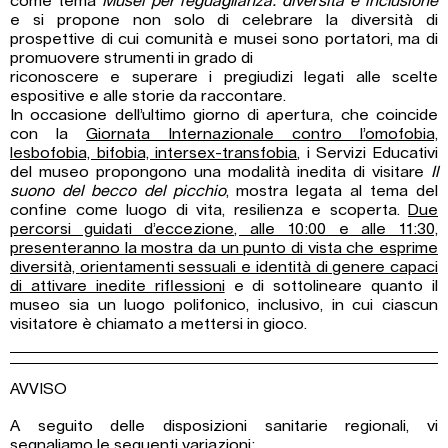
come tema
Musei per l’eguaglianza: diversità e inclusione
e si propone non solo di celebrare la diversità di
prospettive di cui comunità e musei sono portatori, ma di
promuovere strumenti in grado di
riconoscere e superare i pregiudizi legati alle scelte
espositive e alle storie da raccontare.
In occasione dell’ultimo giorno di apertura, che coincide
con la
Giornata Internazionale contro l’omofobia,
lesbofobia, bifobia, intersex-transfobia
, i Servizi Educativi
del museo propongono una modalità inedita di visitare
Il
suono del becco del picchio
, mostra legata al tema del
confine come luogo di vita, resilienza e scoperta.
Due
percorsi guidati d’eccezione, alle 10:00 e alle 11:30,
presenteranno la mostra da un punto di vista che esprime
diversità,
orientamenti sessuali e identità di genere capaci
di attivare inedite riflessioni
e di sottolineare quanto il
museo sia un luogo polifonico, inclusivo, in cui ciascun
visitatore è chiamato a mettersi in gioco.
AVVISO
A seguito delle disposizioni sanitarie regionali, vi
segnaliamo le seguenti variazioni: