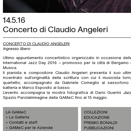
14.5.16
Concerto di Claudio Angeleri
CONCERTO DI CLAUDIO ANGELERI
Ingresso libero
Ultimo appuntamento concertistico organizzato in occasione delle 
International Jazz Day 2016 – promosso per la città di Bergamo 
Musica.
Il pianista e compositore Claudio Angeleri presenta il suo ult
incentrato sull’originalità della scrittura con cui il musicista t
quartetto, accompagnato da Gabriele Comeglio al sassofono con
batteria e Marco Esposito al basso.
L’evento accompagna la mostra fotografica di Dario Guerini
Jazz
Spazio ParolaImmagine della GAMeC fino al 15 maggio.
LA GAMeC
COLLEZIONI
La Galleria
EDUCAZIONE
Contatti e staff
PREMIO BONALDI
GAMeC per le Aziende
PUBBLICAZIONI