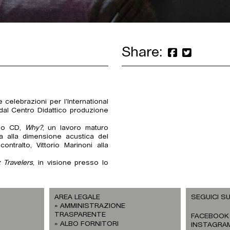
Share:
celebrazioni per l’International
dal Centro Didattico produzione
imo CD,
Why?
, un lavoro maturo
orna alla dimensione acustica del
tralto, Vittorio Marinoni alla
 Travelers
, in visione presso lo
AREA LEGALE
SEGUICI SU
AMMINISTRAZIONE
TRASPARENTE
FACEBOOK
ALBO FORNITORI
INSTAGRA