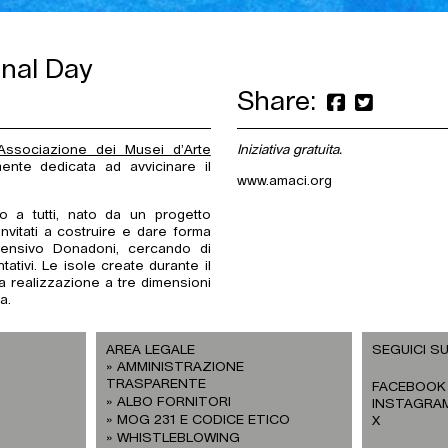
onal Day
Share:
ssociazione dei Musei d’Arte
Iniziativa gratuita.
amente dedicata ad avvicinare il
www.amaci.org
o a tutti, nato da un progetto
 invitati a costruire e dare forma
mprensivo Donadoni, cercando di
tativi. Le isole create durante il
la realizzazione a tre dimensioni
a.
AREA LEGALE
SEGUICI SU
AMMINISTRAZIONE
TRASPARENTE
FACEBOOK
ALBO FORNITORI
INSTAGRA
MOG 231 E CODICE ETICO
X
WHISTLEBLOWING