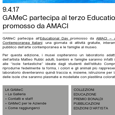
9.4.17
GAMeC partecipa al terzo Educati
promosso da AMACI
GAMeC partecipa all’
Educational Day
promosso da
AMACI – A
Contemporanea Italiani
: una giornata di attività gratuite, inter
pubblico dell’arte contemporanea e le famiglie al museo.
Per questa edizione, i musei ospiteranno un laboratorio adatt
dell’artista Matteo Rubbi: adulti, bambini e famiglie saranno infatti
alle “isole fantastiche” ideate dagli studenti dell’Istituto Co
riprodurne fedelmente la forma, i colori e gli animali più rappresen
laboratorio diventeranno quindi traccia e, insieme, istruzione per 
delle isole che saranno plasmate e modellate con plastilina colorat
LA GAMeC
COLLEZIONI
La Galleria
EDUCAZIONE
Contatti e staff
PREMIO BONALDI
GAMeC per le Aziende
PUBBLICAZIONI
Come raggiungerci
EDIZIONI D’ARTISTA