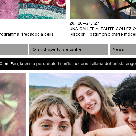
4.6
FO
a città di Bergamo attraverso i suoi nuclei principali
Uno
e Orobie / Magazine
Orari di apertura e tariffe
Pensare come una montagna - Il Biennale delle
News
a personale in un’istituzione italiana dell’artista angolana-portoghes