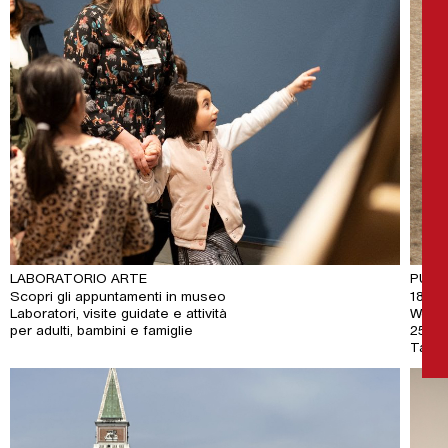
Rad
LABORATORIO ARTE
PUBL
Scopri gli appuntamenti in museo
18 e 
Laboratori, visite guidate e attività
Works
per adulti, bambini e famiglie
25 se
Talk 