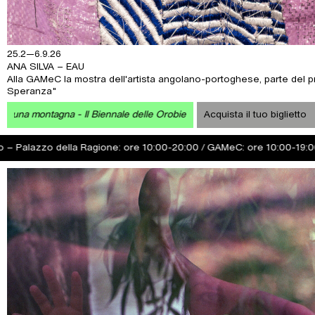
26.1.26—24.1.27
UNA GALLERIA, TANTE COLLEZIONI
ella
Riscopri il patrimonio d'arte moderna e contemporanea dell
le Orobie / Magazine
Pensare come una montagna - Il Biennale dell
Acquista il tuo biglietto
a Ragione: ore 10:00-20:00 / GAMeC: ore 10:00-19:00
Eau, la prim