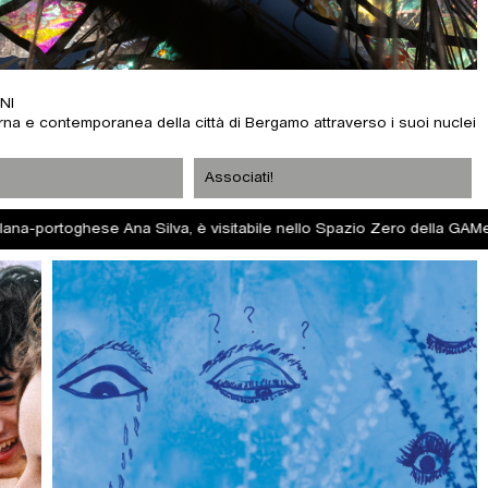
—18.10.26
SBURY ARCHITECTURE e CLAIRE FONTAINE – TABULA PLENA
 spazio di incontro e produzione di conoscenza condivisa al Palazz
 Orobie / Magazine
Pensare come una montagna - Il Biennale delle 
Associati!
e Ana Silva, è visitabile nello Spazio Zero della GAMeC fino al 6 sett