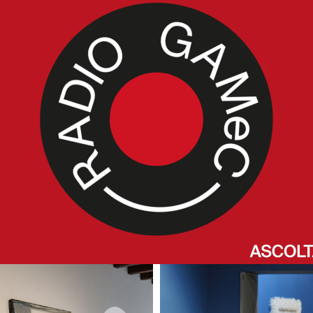
io GAMeC
IC PROGRAM – ALESSANDRA FERRINI e SILVIA SEMENZIN
19 settembre / Alessandra Ferrini
hop alla GAMeC e Performance-Lecture da Performatorio
ttembre / Silvia Semenzin
al Palazzo della Ragione