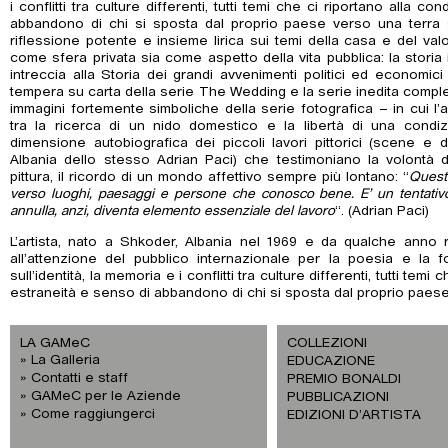
i conflitti tra culture differenti, tutti temi che ci riportano alla c
abbandono di chi si sposta dal proprio paese verso una terra s
riflessione potente e insieme lirica sui temi della casa e del valore
come sfera privata sia come aspetto della vita pubblica: la storia i
intreccia alla Storia dei grandi avvenimenti politici ed economici 
tempera su carta della serie The Wedding e la serie inedita comple
immagini fortemente simboliche della serie fotografica – in cui l’
tra la ricerca di un nido domestico e la libertà di una cond
dimensione autobiografica dei piccoli lavori pittorici (scene e de
Albania dello stesso Adrian Paci) che testimoniano la volontà di
pittura, il ricordo di un mondo affettivo sempre più lontano: “
Questi
verso luoghi, paesaggi e persone che conosco bene. E’ un tentativo
annulla, anzi, diventa elemento essenziale del lavoro
“. (Adrian Paci)
L’artista, nato a Shkoder, Albania nel 1969 e da qualche anno re
all’attenzione del pubblico internazionale per la poesia e la 
sull’identità, la memoria e i conflitti tra culture differenti, tutti temi
estraneità e senso di abbandono di chi si sposta dal proprio paese
LA GAMeC
COLLEZIONI
La Galleria
EDUCAZIONE
Contatti e staff
PREMIO BONALDI
GAMeC per le Aziende
PUBBLICAZIONI
Come raggiungerci
EDIZIONI D’ARTISTA