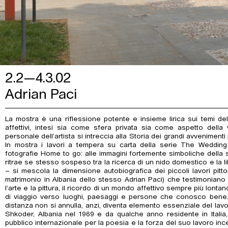
2.2—4.3.02
Adrian Paci
La mostra è una riflessione potente e insieme lirica sui temi del
affettivi, intesi sia come sfera privata sia come aspetto della v
personale dell’artista si intreccia alla Storia dei grandi avvenimenti
In mostra i lavori a tempera su carta della serie The Wedding 
fotografie Home to go: alle immagini fortemente simboliche della ser
ritrae se stesso sospeso tra la ricerca di un nido domestico e la 
– si mescola la dimensione autobiografica dei piccoli lavori pittor
matrimonio in Albania dello stesso Adrian Paci) che testimoniano l
l’arte e la pittura, il ricordo di un mondo affettivo sempre più lont
di viaggio verso luoghi, paesaggi e persone che conosco bene. E
distanza non si annulla, anzi, diventa elemento essenziale del lavoro
Shkoder, Albania nel 1969 e da qualche anno residente in Italia,
pubblico internazionale per la poesia e la forza del suo lavoro ince