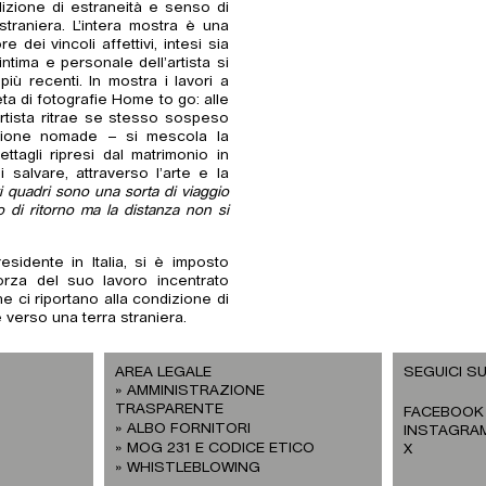
ondizione di estraneità e senso di
traniera. L’intera mostra è una
 dei vincoli affettivi, intesi sia
ntima e personale dell’artista si
più recenti. In mostra i lavori a
ta di fotografie Home to go: alle
artista ritrae se stesso sospeso
izione nomade – si mescola la
ttagli ripresi dal matrimonio in
 salvare, attraverso l’arte e la
 quadri sono una sorta di viaggio
 di ritorno ma la distanza non si
sidente in Italia, si è imposto
forza del suo lavoro incentrato
 che ci riportano alla condizione di
 verso una terra straniera.
AREA LEGALE
SEGUICI SU
AMMINISTRAZIONE
TRASPARENTE
FACEBOOK
ALBO FORNITORI
INSTAGRA
MOG 231 E CODICE ETICO
X
WHISTLEBLOWING