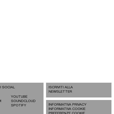
I SOCIAL
ISCRIVITI ALLA
NEWSLETTER
YOUTUBE
M
SOUNDCLOUD
INFORMATIVA PRIVACY
SPOTIFY
INFORMATIVA COOKIE
PREFERENZE COOKIE