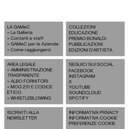
LA GAMeC
COLLEZIONI
La Galleria
EDUCAZIONE
Contatti e staff
PREMIO BONALDI
GAMeC per le Aziende
PUBBLICAZIONI
Come raggiungerci
EDIZIONI D’ARTISTA
AREA LEGALE
SEGUICI SUI SOCIAL
AMMINISTRAZIONE
FACEBOOK
TRASPARENTE
INSTAGRAM
ALBO FORNITORI
X
MOG 231 E CODICE
YOUTUBE
ETICO
SOUNDCLOUD
WHISTLEBLOWING
SPOTIFY
ISCRIVITI ALLA
INFORMATIVA PRIVACY
NEWSLETTER
INFORMATIVA COOKIE
PREFERENZE COOKIE