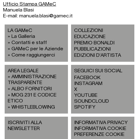
Ufficio Stampa GAMeC
Manuela Blasi
E-mail: manuela.blasi@gamec.it
LA GAMeC
COLLEZIONI
La Galleria
EDUCAZIONE
Contatti e staff
PREMIO BONALDI
GAMeC per le Aziende
PUBBLICAZIONI
Come raggiungerci
EDIZIONI D’ARTISTA
AREA LEGALE
SEGUICI SUI SOCIAL
AMMINISTRAZIONE
FACEBOOK
TRASPARENTE
INSTAGRAM
ALBO FORNITORI
X
MOG 231 E CODICE
YOUTUBE
ETICO
SOUNDCLOUD
WHISTLEBLOWING
SPOTIFY
ISCRIVITI ALLA
INFORMATIVA PRIVACY
NEWSLETTER
INFORMATIVA COOKIE
PREFERENZE COOKIE