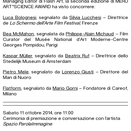
Managing Editor di Flash Art, la seconda edizione di MERU
ART*SCIENCE AWARD ha visto concorrere:
Luca Bolognesi
, segnalato da
Silvia Lucchesi
– Direttrice
de
Lo Schermo dell’Arte Film Festival
, Firenze
Bea McMahon
, segnalata da
Philippe-Alain Michaud
– Film
Curator del Musée National d’Art Moderne-Centre
Georges Pompidou, Parigi
Kaspar Müller
, segnalato da
Beatrix Ruf
– Direttrice dello
Stedelijk Museum di Amsterdam
Pietro Mele
, segnalato da
Lorenzo Giusti
– Direttore del
Man di Nuoro
Flatform
, segnalato da
Mario Gorni
– Fondatore di Careof,
Milano
Sabato 11 ottobre 2014, ore 11:00
Cerimonia di premiazione e conversazione con l’artista
Spazio ParolaImmagine