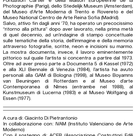
Fondation Cartier e della Maison Europeénne de la
Photographie (Parigi), dello Stedelijk Museum (Amsterdam),
del Museo d’Arte Moderna di Trento e Rovereto e del
Museo National Centro de Arte Reina Sofia (Madrid).
Salvo, attivo fin dagli anni ’70, ha operato un precocissimo
“ritorno alla pittura” dopo aver lavorato, nella prima metà
di quel decennio, ad un’indagine di stampo concettuale
sulle tematiche della storia, dell’immagine e della memoria
attraverso fotografie, scritte, neon e incisioni su marmo.
La mostra documenta, invece, il lavoro eminentemente
pittorico sul quale l’artista si concentra a partire dal 1973.
Oltre ad aver preso parte a Documenta 5 di Kassel (1972)
e alla XLI Biennale di Venezia (1984), l’artista ha avuto
personali alla GAM di Bologna (1998), al Museo Boyamns
van Beuningen di Rotterdam e al Museo d’arte
Contemporanea di Nîmes (entrambe nel 1988), al
Kunstmuseum di Lucerna (1983) e al Museo Wolfgang di
Essen (1977).
A cura di: Giacinto Di Pietrantonio
In collaborazione con: IVAM (Instituto Valenciano de Arte
Moderno)
Con il sostegno di: ACEB (Associazione Costruttori Edili