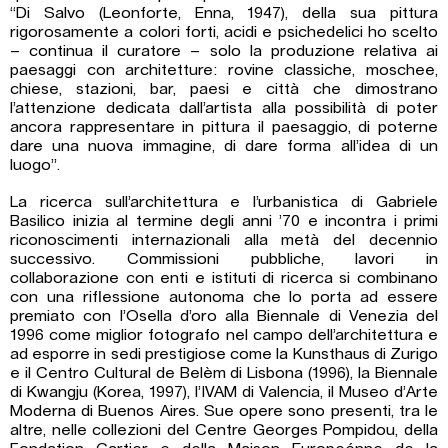
“Di Salvo (Leonforte, Enna, 1947), della sua pittura
rigorosamente a colori forti, acidi e psichedelici ho scelto
– continua il curatore – solo la produzione relativa ai
paesaggi con architetture: rovine classiche, moschee,
chiese, stazioni, bar, paesi e città che dimostrano
l’attenzione dedicata dall’artista alla possibilità di poter
ancora rappresentare in pittura il paesaggio, di poterne
dare una nuova immagine, di dare forma all’idea di un
luogo”.
La ricerca sull’architettura e l’urbanistica di Gabriele
Basilico inizia al termine degli anni ’70 e incontra i primi
riconoscimenti internazionali alla metà del decennio
successivo. Commissioni pubbliche, lavori in
collaborazione con enti e istituti di ricerca si combinano
con una riflessione autonoma che lo porta ad essere
premiato con l’Osella d’oro alla Biennale di Venezia del
1996 come miglior fotografo nel campo dell’architettura e
ad esporre in sedi prestigiose come la Kunsthaus di Zurigo
e il Centro Cultural de Belèm di Lisbona (1996), la Biennale
di Kwangju (Korea, 1997), l’IVAM di Valencia, il Museo d’Arte
Moderna di Buenos Aires. Sue opere sono presenti, tra le
altre, nelle collezioni del Centre Georges Pompidou, della