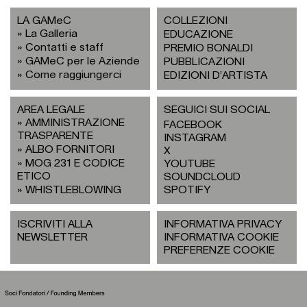
LA GAMeC
COLLEZIONI
La Galleria
EDUCAZIONE
Contatti e staff
PREMIO BONALDI
GAMeC per le Aziende
PUBBLICAZIONI
Come raggiungerci
EDIZIONI D’ARTISTA
AREA LEGALE
SEGUICI SUI SOCIAL
AMMINISTRAZIONE
FACEBOOK
TRASPARENTE
INSTAGRAM
ALBO FORNITORI
X
MOG 231 E CODICE
YOUTUBE
ETICO
SOUNDCLOUD
WHISTLEBLOWING
SPOTIFY
ISCRIVITI ALLA
INFORMATIVA PRIVACY
NEWSLETTER
INFORMATIVA COOKIE
PREFERENZE COOKIE