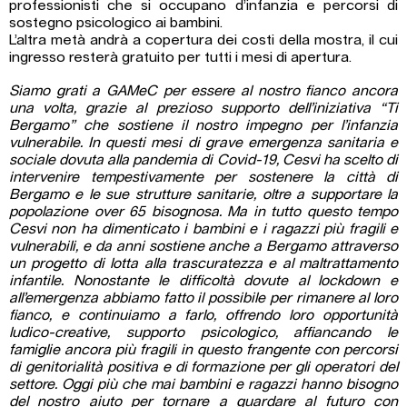
professionisti che si occupano d’infanzia e percorsi di
sostegno psicologico ai bambini.
L’altra metà andrà a copertura dei costi della mostra, il cui
ingresso resterà gratuito per tutti i mesi di apertura.
Siamo grati a GAMeC per essere al nostro fianco ancora
una volta, grazie al prezioso supporto dell’iniziativa “Ti
Bergamo” che sostiene il nostro impegno per l’infanzia
vulnerabile. In questi mesi di grave emergenza sanitaria e
sociale dovuta alla pandemia di Covid-19, Cesvi ha scelto di
intervenire tempestivamente per sostenere la città di
Bergamo e le sue strutture sanitarie, oltre a supportare la
popolazione over 65 bisognosa. Ma in tutto questo tempo
Cesvi non ha dimenticato i bambini e i ragazzi più fragili e
vulnerabili, e da anni sostiene anche a Bergamo attraverso
un progetto di lotta alla trascuratezza e al maltrattamento
infantile. Nonostante le difficoltà dovute al lockdown e
all’emergenza abbiamo fatto il possibile per rimanere al loro
fianco, e continuiamo a farlo, offrendo loro opportunità
ludico-creative, supporto psicologico, affiancando le
famiglie ancora più fragili in questo frangente con percorsi
di genitorialità positiva e di formazione per gli operatori del
settore. Oggi più che mai bambini e ragazzi hanno bisogno
del nostro aiuto per tornare a guardare al futuro con