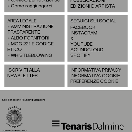
PUBBLICAZIONI
Come raggiungerci
EDIZIONI D’ARTISTA
AREA LEGALE
SEGUICI SUI SOCIAL
AMMINISTRAZIONE
FACEBOOK
TRASPARENTE
INSTAGRAM
ALBO FORNITORI
X
MOG 231 E CODICE
YOUTUBE
ETICO
SOUNDCLOUD
WHISTLEBLOWING
SPOTIFY
ISCRIVITI ALLA
INFORMATIVA PRIVACY
NEWSLETTER
INFORMATIVA COOKIE
PREFERENZE COOKIE