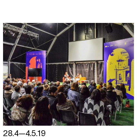
28.4—4.5.19