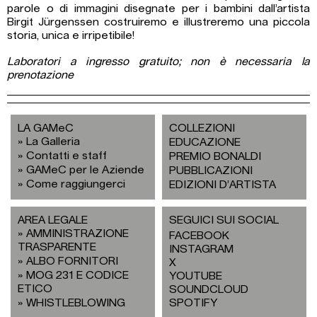
parole o di immagini disegnate per i bambini dall’artista
Birgit Jürgenssen costruiremo e illustreremo una piccola
storia, unica e irripetibile!
Laboratori a ingresso gratuito; non è necessaria la
prenotazione
LA GAMeC
COLLEZIONI
La Galleria
EDUCAZIONE
Contatti e staff
PREMIO BONALDI
GAMeC per le Aziende
PUBBLICAZIONI
Come raggiungerci
EDIZIONI D’ARTISTA
AREA LEGALE
SEGUICI SUI SOCIAL
AMMINISTRAZIONE
FACEBOOK
TRASPARENTE
INSTAGRAM
ALBO FORNITORI
X
MOG 231 E CODICE
YOUTUBE
ETICO
SOUNDCLOUD
WHISTLEBLOWING
SPOTIFY