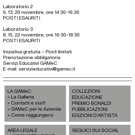
Laboratorio 2
6, 13, 20 novembre, ore 14:30-16:30
POSTI ESAURITI
Laboratorio 3
8, 15, 22 novembre, ore 16:30-18:30
POSTI ESAURITI
Iniziativa gratuita – Posti limitati
Prenotazione obbligatoria
Servizi Educativi GAMeC
E-mail:
servizieducativi@gamec.it
LA GAMeC
COLLEZIONI
La Galleria
EDUCAZIONE
Contatti e staff
PREMIO BONALDI
GAMeC per le Aziende
PUBBLICAZIONI
Come raggiungerci
EDIZIONI D’ARTISTA
AREA LEGALE
SEGUICI SUI SOCIAL