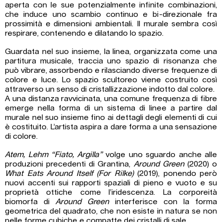
aperta con le sue potenzialmente infinite combinazioni,
che induce uno scambio continuo e bi-direzionale fra
prossimità e dimensioni ambientali. Il murale sembra così
respirare, contenendo e dilatando lo spazio.
Guardata nel suo insieme, la linea, organizzata come una
partitura musicale, traccia uno spazio di risonanza che
può vibrare, assorbendo e rilasciando diverse frequenze di
colore e luce. Lo spazio scultoreo viene costruito così
attraverso un senso di cristallizzazione indotto dal colore.
A una distanza ravvicinata, una comune frequenza di fibre
emerge nella forma di un sistema di linee a partire dal
murale nel suo insieme fino ai dettagli degli elementi di cui
è costituito. L’artista aspira a dare forma a una sensazione
di colore.
Atem, Lehm “Fiato, Argilla”
volge uno sguardo anche alle
produzioni precedenti di Grantina,
Around Green
(2020) o
What Eats Around Itself (For Rilke)
(2019), ponendo però
nuovi accenti sui rapporti spaziali di pieno e vuoto e su
proprietà ottiche come l’iridescenza. La corporeità
biomorfa di
Around Green
interferisce con la forma
geometrica del quadrato, che non esiste in natura se non
nelle forme cubiche e compatte dei cristalli di sale.