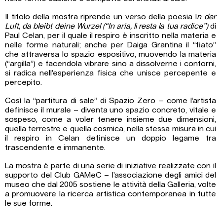
Il titolo della mostra riprende un verso della poesia I
n der
Luft, da bleibt deine Wurzel (“In aria, lì resta la tua radice”)
di
Paul Celan, per il quale il respiro è inscritto nella materia e
nelle forme naturali; anche per Daiga Grantina il “fiato”
che attraversa lo spazio espositivo, muovendo la materia
(“argilla”) e facendola vibrare sino a dissolverne i contorni,
si radica nell’esperienza fisica che unisce percepente e
percepito.
Così la “partitura di sale” di Spazio Zero – come l’artista
definisce il murale – diventa uno spazio concreto, vitale e
sospeso, come a voler tenere insieme due dimensioni,
quella terrestre e quella cosmica, nella stessa misura in cui
il respiro in Celan definisce un doppio legame tra
trascendente e immanente.
La mostra è parte di una serie di iniziative realizzate con il
supporto del Club GAMeC – l’associazione degli amici del
museo che dal 2005 sostiene le attività della Galleria, volte
a promuovere la ricerca artistica contemporanea in tutte
le sue forme.