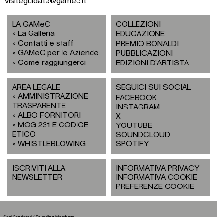
visiteguidate@gamec.it
LA GAMeC
COLLEZIONI
La Galleria
EDUCAZIONE
Contatti e staff
PREMIO BONALDI
GAMeC per le Aziende
PUBBLICAZIONI
Come raggiungerci
EDIZIONI D’ARTISTA
AREA LEGALE
SEGUICI SUI SOCIAL
AMMINISTRAZIONE
FACEBOOK
TRASPARENTE
INSTAGRAM
ALBO FORNITORI
X
MOG 231 E CODICE
YOUTUBE
ETICO
SOUNDCLOUD
WHISTLEBLOWING
SPOTIFY
ISCRIVITI ALLA
INFORMATIVA PRIVACY
NEWSLETTER
INFORMATIVA COOKIE
PREFERENZE COOKIE