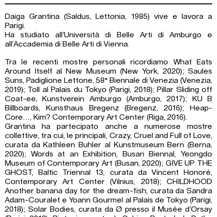
Daiga Grantina (Saldus, Lettonia, 1985) vive e lavora a
Parigi.
Ha studiato all’Università di Belle Arti di Amburgo e
all’Accademia di Belle Arti di Vienna.
Tra le recenti mostre personali ricordiamo What Eats
Around Itself al New Museum (New York, 2020); Saules
Suns, Padiglione Lettone, 58° Biennale di Venezia (Venezia,
2019); Toll al Palais du Tokyo (Parigi, 2018); Pillar Sliding off
Coat-ee, Kunstverein Amburgo (Amburgo, 2017); KU B
Billboards, Kunsthaus Bregenz (Bregenz, 2016); Heap-
Core…, Kim? Contemporary Art Center (Riga, 2016).
Grantina ha partecipato anche a numerose mostre
collettive, tra cui, le principali, Crazy, Cruel and Full of Love,
curata da Kathleen Buhler al Kunstmuseum Bern (Berna,
2020); Words at an Exhibition, Busan Biennal, Yeongdo
Museum of Contemporary Art (Busan, 2020); GIVE UP THE
GHOST, Baltic Triennal 13, curata da Vincent Honoré,
Contemporary Art Center (Vilnius, 2018); CHILDHOOD
Another banana day for the dream-fish, curata da Sandra
Adam-Couralet e Yoann Gourmel al Palais de Tokyo (Parigi,
2018); Solar Bodies, curata da Ø presso il Musée d’Orsay