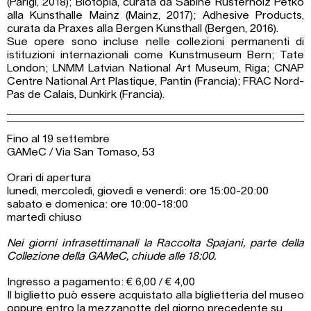
(Parigi, 2018); Biotopia, curata da Sabine Rusterholz Petko
alla Kunsthalle Mainz (Mainz, 2017); Adhesive Products,
curata da Praxes alla Bergen Kunsthall (Bergen, 2016).
Sue opere sono incluse nelle collezioni permanenti di
istituzioni internazionali come Kunstmuseum Bern; Tate
London; LNMM Latvian National Art Museum, Riga; CNAP
Centre National Art Plastique, Pantin (Francia); FRAC Nord-
Pas de Calais, Dunkirk (Francia).
Fino al 19 settembre
GAMeC / Via San Tomaso, 53
Orari di apertura
lunedì, mercoledì, giovedì e venerdì: ore 15:00-20:00
sabato e domenica: ore 10:00-18:00
martedì chiuso
Nei giorni infrasettimanali la Raccolta Spajani, parte della
Collezione della GAMeC, chiude alle 18:00.
Ingresso a pagamento: € 6,00 / € 4,00
Il biglietto può essere acquistato alla biglietteria del museo
oppure entro la mezzanotte del giorno precedente su