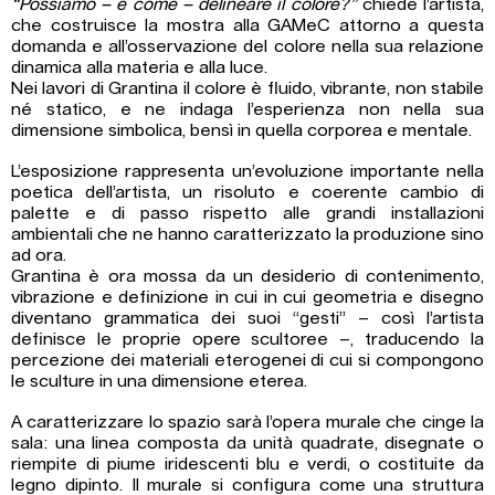
“Possiamo – e come – delineare il colore?”
chiede l’artista,
che costruisce la mostra alla GAMeC attorno a questa
domanda e all’osservazione del colore nella sua relazione
dinamica alla materia e alla luce.
Nei lavori di Grantina il colore è fluido, vibrante, non stabile
né statico, e ne indaga l’esperienza non nella sua
dimensione simbolica, bensì in quella corporea e mentale.
L’esposizione rappresenta un’evoluzione importante nella
poetica dell’artista, un risoluto e coerente cambio di
palette e di passo rispetto alle grandi installazioni
ambientali che ne hanno caratterizzato la produzione sino
ad ora.
Grantina è ora mossa da un desiderio di contenimento,
vibrazione e definizione in cui in cui geometria e disegno
diventano grammatica dei suoi “gesti” – così l’artista
definisce le proprie opere scultoree –, traducendo la
percezione dei materiali eterogenei di cui si compongono
le sculture in una dimensione eterea.
A caratterizzare lo spazio sarà l’opera murale che cinge la
sala: una linea composta da unità quadrate, disegnate o
riempite di piume iridescenti blu e verdi, o costituite da
legno dipinto. Il murale si configura come una struttura