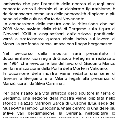
lombardo che per l’intensità della ricerca di quegli anni,
condotta entro il dominio di un dichiarato figurativismo, è
da riconoscere come una delle personalità di spicco e più
popolari della cultura d’arte del Novecento.
La connessione della mostra con la riflessione che nel
2008 viene avviata dalla città di Bergamo sulla figura di
Giovanni XXIII a cinquant’anni dall’elezione pontificale,
varrà a sottolineare quanto abbia inciso sul lavoro di
Manzù la profonda intesa umana con il papa bergamasco.
Nel percorso della mostra sarà presentato il
documentario, con regia di Glauco Pellegrini e realizzato
nel 1964, che rievoca le fasi del lavoro di Giacomo Manzù
per la realizzazione della Porta della Morte in Vaticano.
In occasione della mostra viene redatta una serie di
itinerari a Bergamo e a Milano legati alla presenza di
Manzù, curati da Silvia Carminati.
Per dare risalto alla vita artistica dello scultore in terra di
Bergamo, una sezione della mostra viene ospitata nello
storico Palazzo Marinoni Barca di Clusone (BG), sede del
MuseoArteTempo. La località, vitale centro di una delle più
attive valli bergamasche, la Seriana, nell’ospitare lo