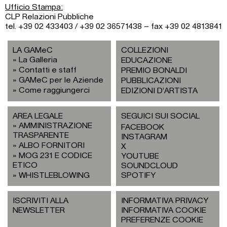
Ufficio Stampa:
CLP Relazioni Pubbliche
tel. +39 02 433403 / +39 02 36571438 – fax +39 02 4813841
LA GAMeC
COLLEZIONI
La Galleria
EDUCAZIONE
Contatti e staff
PREMIO BONALDI
GAMeC per le Aziende
PUBBLICAZIONI
Come raggiungerci
EDIZIONI D’ARTISTA
AREA LEGALE
SEGUICI SUI SOCIAL
AMMINISTRAZIONE
FACEBOOK
TRASPARENTE
INSTAGRAM
ALBO FORNITORI
X
MOG 231 E CODICE
YOUTUBE
ETICO
SOUNDCLOUD
WHISTLEBLOWING
SPOTIFY
ISCRIVITI ALLA
INFORMATIVA PRIVACY
NEWSLETTER
INFORMATIVA COOKIE
PREFERENZE COOKIE