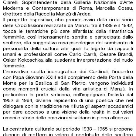
Clarelli, Soprintendente della Galleria Nazionale d’Arte
Moderna e Contemporanea di Roma, Marcella Cossu,
direttore della Raccolta Manzù di Ardea.
Il progetto espositivo, che prende avvio dalla nota serie
delle Crocifissioni realizzate da Manzù tra il 1939 e il 1942,
tocca le tematiche più care all’artista: dalla ritrattistica
femminile, così intensamente sentita e partecipata dallo
scultore, alla suggestiva resa psicologica del sembiante di
personalità della cultura alle quali fu legato da rapporti
umani e professionali come Carlo Carrà, Cesare Brandi,
Oskar Kokoschka, alla suadente interpretazione del nudo
femminile.
L’innovativa scelta iconografica dei Cardinali, l’incontro
con Papa Giovanni XXIII ed il compimento della Porta della
Morte per la Basilica di San Pietro, vengono individuati
come momenti cruciali della vita artistica di Manzù. In
particolare la porta vaticana, nell’impegnare l’artista dal
1952 al 1964, diviene l’epicentro di una poetica che nel
dialogare con la tradizione ne rifiuta gli aspetti accademici
per dare accesso a una visione della realtà in cui valori
umani e storia delle emozioni si saldano in piena alleanza.
La centratura culturale sul periodo 1938 – 1965 si propone
dunque di mettere in valore il contributo dello scultore