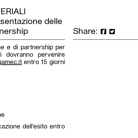
ERIALI
esentazione delle
tnership
Share:
ne e di partnership per
ali dovranno pervenire
gamec.it
entro 15 giorni
ne
azione dell’esito entro