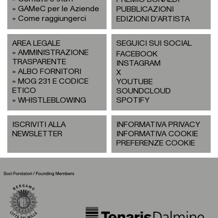
GAMeC per le Aziende
PUBBLICAZIONI
Come raggiungerci
EDIZIONI D’ARTISTA
AREA LEGALE
SEGUICI SUI SOCIAL
AMMINISTRAZIONE
FACEBOOK
TRASPARENTE
INSTAGRAM
ALBO FORNITORI
X
MOG 231 E CODICE
YOUTUBE
ETICO
SOUNDCLOUD
WHISTLEBLOWING
SPOTIFY
ISCRIVITI ALLA
INFORMATIVA PRIVACY
NEWSLETTER
INFORMATIVA COOKIE
PREFERENZE COOKIE