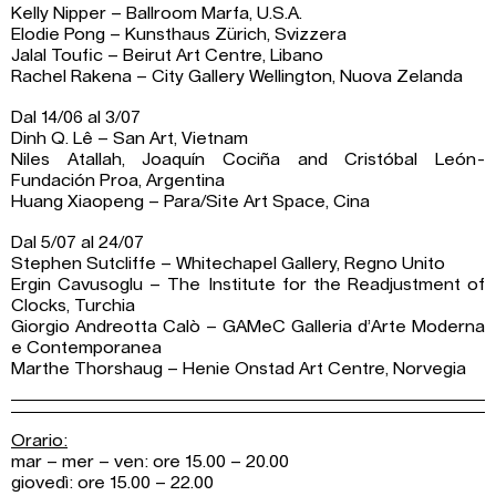
Kelly Nipper – Ballroom Marfa, U.S.A.
Elodie Pong – Kunsthaus Zürich, Svizzera
Jalal Toufic – Beirut Art Centre, Libano
Rachel Rakena – City Gallery Wellington, Nuova Zelanda
Dal 14/06 al 3/07
Dinh Q. Lê – San Art, Vietnam
Niles Atallah, Joaquín Cociña and Cristóbal León-
Fundación Proa, Argentina
Huang Xiaopeng – Para/Site Art Space, Cina
Dal 5/07 al 24/07
Stephen Sutcliffe – Whitechapel Gallery, Regno Unito
Ergin Cavusoglu – The Institute for the Readjustment of
Clocks, Turchia
Giorgio Andreotta Calò – GAMeC Galleria d’Arte Moderna
e Contemporanea
Marthe Thorshaug – Henie Onstad Art Centre, Norvegia
Orario:
mar – mer – ven: ore 15.00 – 20.00
giovedì: ore 15.00 – 22.00