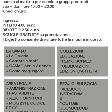
aperto al mattino per scuole e gruppi prenotati
sab – dom: ore 10.00 – 20.00
lunedì chiuso
Ingresso:
INTERO 4.00 euro
RIDOTTO 2.50 euro
SCUOLE GRATUITE su prenotazione
Il biglietto consente di visitare tutte le mostre in corso.
LA GAMeC
COLLEZIONI
La Galleria
EDUCAZIONE
Contatti e staff
PREMIO BONALDI
GAMeC per le Aziende
PUBBLICAZIONI
Come raggiungerci
EDIZIONI D’ARTISTA
AREA LEGALE
SEGUICI SUI SOCIAL
AMMINISTRAZIONE
FACEBOOK
TRASPARENTE
INSTAGRAM
ALBO FORNITORI
X
MOG 231 E CODICE
YOUTUBE
ETICO
SOUNDCLOUD