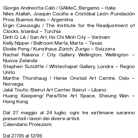
Giorgio Andreotta Calò / GAMeC, Bergamo – Italia
Niles Atallah, Joaquín Cociña e Cristóbal León /Fundación
Proa, Buenos Aires – Argentina
Ergin Cavusoglu / The Institute for the Readjustment of
Clocks, Istanbul – Turchia
Dinh Q. Lê / San Art, Ho Chi Minh City – Vietnam
Kelly Nipper / Ballroom Marfa, Marfa – Texas
Elodie Pong / Kunsthaus Zürich, Zurigo – Svizzera
Rachel Rakena / City Gallery Wellington, Wellington –
Nuova Zelanda
Stephen Sutcliffe / Whitechapel Gallery, Londra – Regno
Unito
Marthe Thorshaug / Henie Onstad Art Centre, Oslo –
Norvegia
Jalal Toufic /Beirut Art Center, Beirut – Libano
Huang Xiaopeng/ Para/Site Art Space, Sheung Wan –
Hong Kong
Dal 27 maggio al 24 luglio, ogni tre settimane saranno
presentati i lavori dei diversi artisti.
Calendario Proiezioni
Dal 27/05 al 12/06