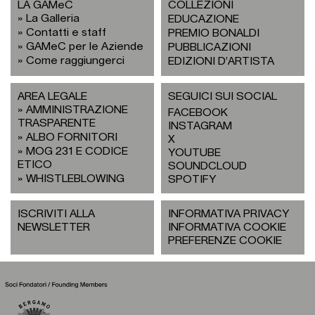
LA GAMeC
COLLEZIONI
La Galleria
EDUCAZIONE
Contatti e staff
PREMIO BONALDI
GAMeC per le Aziende
PUBBLICAZIONI
Come raggiungerci
EDIZIONI D’ARTISTA
AREA LEGALE
SEGUICI SUI SOCIAL
AMMINISTRAZIONE
FACEBOOK
TRASPARENTE
INSTAGRAM
ALBO FORNITORI
X
MOG 231 E CODICE
YOUTUBE
ETICO
SOUNDCLOUD
WHISTLEBLOWING
SPOTIFY
ISCRIVITI ALLA
INFORMATIVA PRIVACY
NEWSLETTER
INFORMATIVA COOKIE
PREFERENZE COOKIE