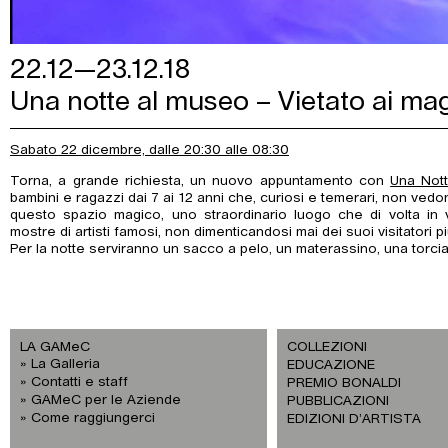
22.12—23.12.18
Una notte al museo – Vietato ai mag
Sabato 22 dicembre, dalle 20:30 alle 08:30
Torna, a grande richiesta, un nuovo appuntamento con
Una Not
bambini e ragazzi dai 7 ai 12 anni che, curiosi e temerari, non vedono
questo spazio magico, uno straordinario luogo che di volta in 
mostre di artisti famosi, non dimenticandosi mai dei suoi visitatori pi
Per la notte serviranno un sacco a pelo, un materassino, una torcia
LA GAMeC
COLLEZIONI
La Galleria
EDUCAZIONE
Contatti e staff
PREMIO BONALDI
GAMeC per le Aziende
PUBBLICAZIONI
Come raggiungerci
EDIZIONI D’ARTISTA