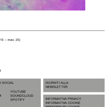
15 – max. 25)
t
I SOCIAL
ISCRIVITI ALLA
NEWSLETTER
YOUTUBE
M
SOUNDCLOUD
INFORMATIVA PRIVACY
SPOTIFY
INFORMATIVA COOKIE