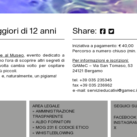
giori di 12 anni
Share:
Iniziativa a pagamento: € 40,00
Percorso a numero chiuso (min. 
te al Museo
, evento dedicato a
 l’ora di scoprire altri segreti di
Per informazioni e iscrizioni:
volta cambia volto per ospitare
GAMeC – Via San Tomaso, 53
ù piccoli.
24121 Bergamo
 e, naturalmente, un pigiama!
tel. +39 035 235345
fax +39 035 236962
e-mail: servizieducativi@gamec.i
AREA LEGALE
SEGUICI SU
AMMINISTRAZIONE
TRASPARENTE
FACEBOOK
ALBO FORNITORI
INSTAGRA
MOG 231 E CODICE ETICO
X
WHISTLEBLOWING