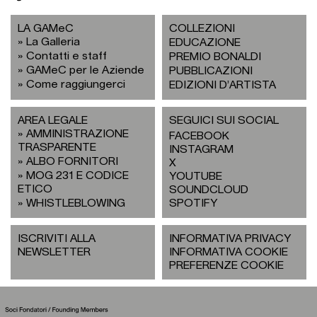
LA GAMeC
COLLEZIONI
La Galleria
EDUCAZIONE
Contatti e staff
PREMIO BONALDI
GAMeC per le Aziende
PUBBLICAZIONI
Come raggiungerci
EDIZIONI D’ARTISTA
AREA LEGALE
SEGUICI SUI SOCIAL
AMMINISTRAZIONE
FACEBOOK
TRASPARENTE
INSTAGRAM
ALBO FORNITORI
X
MOG 231 E CODICE
YOUTUBE
ETICO
SOUNDCLOUD
WHISTLEBLOWING
SPOTIFY
ISCRIVITI ALLA
INFORMATIVA PRIVACY
NEWSLETTER
INFORMATIVA COOKIE
PREFERENZE COOKIE