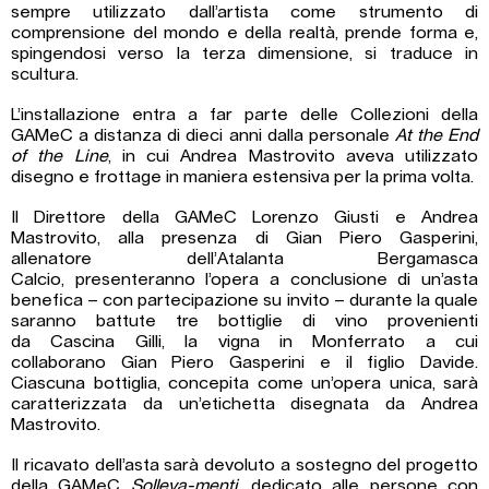
sempre utilizzato dall’artista come strumento di
comprensione del mondo e della realtà, prende forma e,
spingendosi verso la terza dimensione, si traduce in
scultura.
L’installazione entra a far parte delle Collezioni della
GAMeC a distanza di dieci anni dalla personale
At the End
of the Line
, in cui Andrea Mastrovito aveva utilizzato
disegno e frottage in maniera estensiva per la prima volta.
Il Direttore della GAMeC Lorenzo Giusti e Andrea
Mastrovito, alla presenza di Gian Piero Gasperini,
allenatore dell’Atalanta Bergamasca
Calcio, presenteranno l’opera a conclusione di un’asta
benefica – con partecipazione su invito – durante la quale
saranno battute tre bottiglie di vino provenienti
da Cascina Gilli, la vigna in Monferrato a cui
collaborano Gian Piero Gasperini e il figlio Davide.
Ciascuna bottiglia, concepita come un’opera unica, sarà
caratterizzata da un’etichetta disegnata da Andrea
Mastrovito.
Il ricavato dell’asta sarà devoluto a sostegno del progetto
della GAMeC
Solleva-menti
, dedicato alle persone con