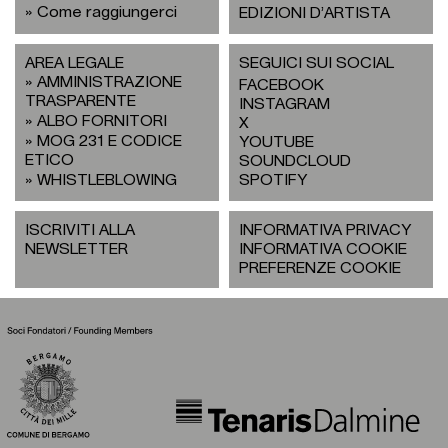
Come raggiungerci
EDIZIONI D’ARTISTA
AREA LEGALE
SEGUICI SUI SOCIAL
AMMINISTRAZIONE
FACEBOOK
TRASPARENTE
INSTAGRAM
ALBO FORNITORI
X
MOG 231 E CODICE
YOUTUBE
ETICO
SOUNDCLOUD
WHISTLEBLOWING
SPOTIFY
ISCRIVITI ALLA
INFORMATIVA PRIVACY
NEWSLETTER
INFORMATIVA COOKIE
PREFERENZE COOKIE