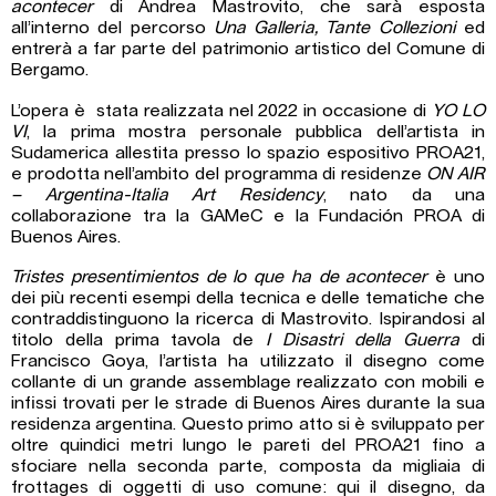
acontecer
di Andrea Mastrovito, che sarà esposta
all’interno del percorso
Una Galleria, Tante Collezioni
ed
entrerà a far parte del patrimonio artistico del Comune di
Bergamo.
L’opera è stata realizzata nel 2022 in occasione di
YO LO
VI
, la prima mostra personale pubblica dell’artista in
Sudamerica allestita presso lo spazio espositivo PROA21,
e prodotta nell’ambito del programma di residenze
ON AIR
– Argentina-Italia Art Residency
, nato da una
collaborazione tra la GAMeC e la Fundación PROA di
Buenos Aires.
Tristes presentimientos de lo que ha de acontecer
è uno
dei più recenti esempi della tecnica e delle tematiche che
contraddistinguono la ricerca di Mastrovito. Ispirandosi al
titolo della prima tavola de
I Disastri della Guerra
di
Francisco Goya, l’artista ha utilizzato il disegno come
collante di un grande assemblage realizzato con mobili e
infissi trovati per le strade di Buenos Aires durante la sua
residenza argentina. Questo primo atto si è sviluppato per
oltre quindici metri lungo le pareti del PROA21 fino a
sfociare nella seconda parte, composta da migliaia di
frottages di oggetti di uso comune: qui il disegno, da