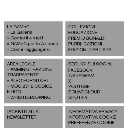
LA GAMeC
COLLEZIONI
La Galleria
EDUCAZIONE
Contatti e staff
PREMIO BONALDI
GAMeC per le Aziende
PUBBLICAZIONI
Come raggiungerci
EDIZIONI D’ARTISTA
AREA LEGALE
SEGUICI SUI SOCIAL
AMMINISTRAZIONE
FACEBOOK
TRASPARENTE
INSTAGRAM
ALBO FORNITORI
X
MOG 231 E CODICE
YOUTUBE
ETICO
SOUNDCLOUD
WHISTLEBLOWING
SPOTIFY
ISCRIVITI ALLA
INFORMATIVA PRIVACY
NEWSLETTER
INFORMATIVA COOKIE
PREFERENZE COOKIE