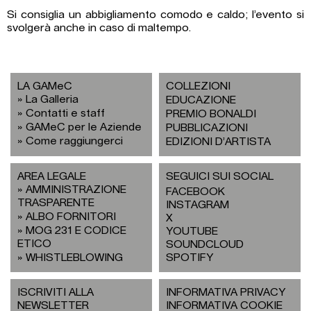
Si consiglia un abbigliamento comodo e caldo; l’evento si
svolgerà anche in caso di maltempo.
LA GAMeC
COLLEZIONI
La Galleria
EDUCAZIONE
Contatti e staff
PREMIO BONALDI
GAMeC per le Aziende
PUBBLICAZIONI
Come raggiungerci
EDIZIONI D’ARTISTA
AREA LEGALE
SEGUICI SUI SOCIAL
AMMINISTRAZIONE
FACEBOOK
TRASPARENTE
INSTAGRAM
ALBO FORNITORI
X
MOG 231 E CODICE
YOUTUBE
ETICO
SOUNDCLOUD
WHISTLEBLOWING
SPOTIFY
ISCRIVITI ALLA
INFORMATIVA PRIVACY
NEWSLETTER
INFORMATIVA COOKIE