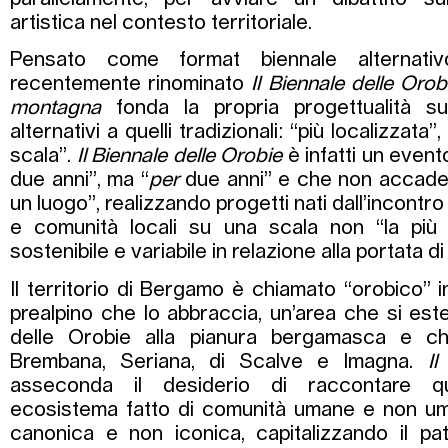
artistica nel contesto territoriale.
Pensato come format biennale alternat
recentemente rinominato
Il Biennale delle Orob
montagna
fonda la propria progettualità su 
alternativi a quelli tradizionali: “più localizzata
scala”.
Il Biennale delle Orobie
è infatti un event
due anni”, ma “
per
due anni” e che non accade
un luogo”, realizzando progetti nati dall’incontro 
e comunità locali su una scala non “la più 
sostenibile e variabile in relazione alla portata d
Il territorio di Bergamo è chiamato “orobico” i
prealpino che lo abbraccia, un’area che si es
delle Orobie alla pianura bergamasca e ch
Brembana, Seriana, di Scalve e Imagna.
Il
asseconda il desiderio di raccontare q
ecosistema fatto di comunità umane e non um
canonica e non iconica, capitalizzando il pa