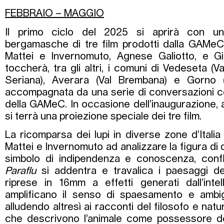
FEBBRAIO – MAGGIO
Il primo ciclo del 2025 si aprirà con una
bergamasche di tre film prodotti dalla GAMeC
Mattei e Invernomuto, Agnese Galiotto, e Giul
toccherà, tra gli altri, i comuni di Vedeseta (V
Seriana), Averara (Val Brembana) e Gorno 
accompagnata da una serie di conversazioni con
della GAMeC. In occasione dell’inaugurazione,
si terrà una proiezione speciale dei tre film.
La ricomparsa dei lupi in diverse zone d’Itali
Mattei e Invernomuto ad analizzare la figura di
simbolo di indipendenza e conoscenza, confl
Paraflu
si addentra e travalica i paesaggi de
riprese in 16mm a effetti generati dall’intel
amplificano il senso di spaesamento e ambig
alludendo altresì ai racconti del filosofo e natu
che descrivono l’animale come possessore dell