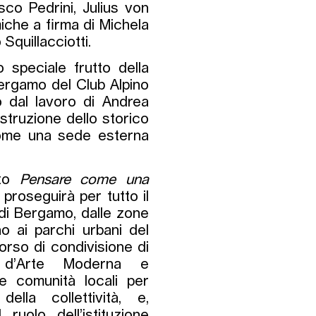
co Pedrini, Julius von
miche a firma di Michela
Squillacciotti.
 speciale frutto della
ergamo del Club Alpino
to dal lavoro di Andrea
struzione dello storico
come una sede esterna
ato
Pensare come una
proseguirà per tutto il
 di Bergamo, dalle zone
no ai parchi urbani del
orso di condivisione di
a d’Arte Moderna e
e comunità locali per
ella collettività, e,
ruolo dell’istituzione