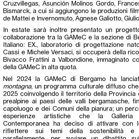
Cruzvillegas, Asunción Molinos Gordo, Frances
Bismarck, a cui si aggiungono le produzioni fil
de Mattei e Invernomuto, Agnese Galiotto, Giulio 
In estate sarà inoltre presentato un progetto
collaborazione tra la GAMeC e la sezione di B
Italiano: EX., laboratorio di progettazione na
Cassi e Michele Versaci, si occuperà della rico
Bivacco Frattini a Valbondione, immaginato 
della GAMeC in alta quota.
Nel 2024 la GAMeC di Bergamo ha lanci
montagna
, un programma culturale diffuso che 
2025 coinvolgendo il territorio della Provincia
prealpine ai paesi delle valli bergamasche, fi
capoluogo e dei Comuni della pianura; un perc
esperienze artistiche che la Galleri
Contemporanea ha deciso di attivare con l
riflettere sui temi della sostenibilità e d
parallelamente, per avviare un dibattito sul 