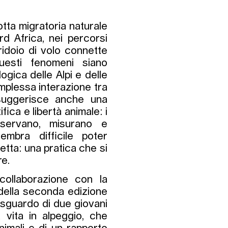
otta migratoria naturale
rd Africa, nei percorsi
ridoio di volo connette
questi fenomeni siano
logica delle Alpi e delle
mplessa interazione tra
suggerisce anche una
fica e libertà animale: i
osservano, misurano e
Sembra difficile poter
tta: una pratica che si
re.
 collaborazione con la
della seconda edizione
 sguardo di due giovani
la vita in alpeggio, che