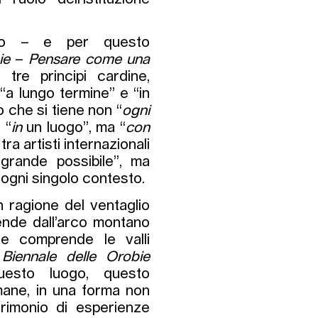
ivo – e per questo
ie
–
Pensare come una
tre principi cardine,
”, “a lungo termine” e “in
o che si tiene non “
ogni
 “
in
un luogo”, ma “
con
tra artisti internazionali
grande possibile”, ma
i ogni singolo contesto.
n ragione del ventaglio
tende dall’arco montano
e comprende le valli
 Biennale delle Orobie
uesto luogo, questo
ane, in una forma non
trimonio di esperienze