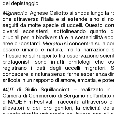
del depistaggio.
Migratori
di Agnese Galiotto si snoda lungo la r
che attraversa l’Italia e si estende sino al no
seguiti da molte specie di uccelli. Questo cor
diversi ecosistemi, sottolineando quanto 
cruciali per la biodiversità e la sostenibilità eco
aree circostanti.
Migratori
si concentra sulla co
essere umano e natura, ma la narrazione 
riflessione sul rapporto tra osservazione scienti
protagonisti sono infatti ornitologi che 
registrano i dati degli uccelli migratori. 
conoscere la natura senza farne esperienza dire
articola in un rapporto di amore, empatia, e pote
MUT
di Giulio Squillacciotti – realizzato in
Camera di Commercio di Bergamo nell’ambito 
di MADE Film Festival – racconta, attraverso lo
allevatori e dei loro genitori, la ciclicità del