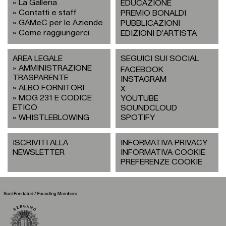
La Galleria
EDUCAZIONE
Contatti e staff
PREMIO BONALDI
GAMeC per le Aziende
PUBBLICAZIONI
Come raggiungerci
EDIZIONI D’ARTISTA
AREA LEGALE
SEGUICI SUI SOCIAL
AMMINISTRAZIONE
FACEBOOK
TRASPARENTE
INSTAGRAM
ALBO FORNITORI
X
MOG 231 E CODICE
YOUTUBE
ETICO
SOUNDCLOUD
WHISTLEBLOWING
SPOTIFY
ISCRIVITI ALLA
INFORMATIVA PRIVACY
NEWSLETTER
INFORMATIVA COOKIE
PREFERENZE COOKIE