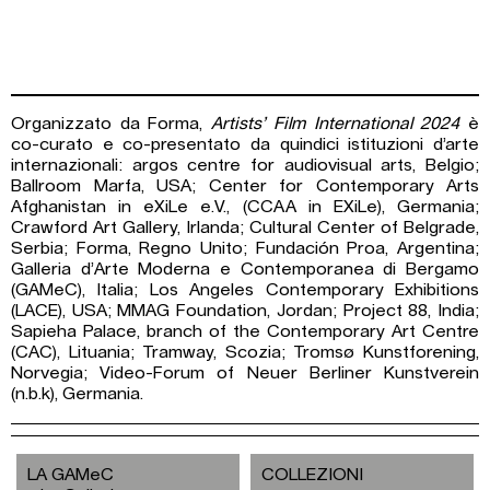
Organizzato da Forma,
Artists’ Film International
2024
è
co-curato e co-presentato da quindici istituzioni d’arte
internazionali: argos centre for audiovisual arts, Belgio;
Ballroom Marfa, USA; Center for Contemporary Arts
Afghanistan in eXiLe e.V., (CCAA in EXiLe), Germania;
Crawford Art Gallery, Irlanda; Cultural Center of Belgrade,
Serbia; Forma, Regno Unito; Fundación Proa, Argentina;
Galleria d’Arte Moderna e Contemporanea di Bergamo
(GAMeC), Italia; Los Angeles Contemporary Exhibitions
(LACE), USA; MMAG Foundation, Jordan; Project 88, India;
Sapieha Palace, branch of the Contemporary Art Centre
(CAC), Lituania; Tramway, Scozia; Tromsø Kunstforening,
Norvegia; Video-Forum of Neuer Berliner Kunstverein
(n.b.k), Germania.
LA GAMeC
COLLEZIONI