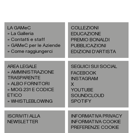
LA GAMeC
COLLEZIONI
La Galleria
EDUCAZIONE
Contatti e staff
PREMIO BONALDI
GAMeC per le Aziende
PUBBLICAZIONI
Come raggiungerci
EDIZIONI D’ARTISTA
AREA LEGALE
SEGUICI SUI SOCIAL
AMMINISTRAZIONE
FACEBOOK
TRASPARENTE
INSTAGRAM
ALBO FORNITORI
X
MOG 231 E CODICE
YOUTUBE
ETICO
SOUNDCLOUD
WHISTLEBLOWING
SPOTIFY
ISCRIVITI ALLA
INFORMATIVA PRIVACY
NEWSLETTER
INFORMATIVA COOKIE
PREFERENZE COOKIE