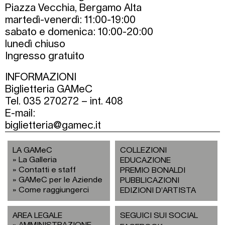
Piazza Vecchia, Bergamo Alta
martedì-venerdì: 11:00-19:00
sabato e domenica: 10:00-20:00
lunedì chiuso
Ingresso gratuito
INFORMAZIONI
Biglietteria GAMeC
Tel. 035 270272 – int. 408
E-mail:
biglietteria@gamec.it
LA GAMeC
COLLEZIONI
La Galleria
EDUCAZIONE
Contatti e staff
PREMIO BONALDI
GAMeC per le Aziende
PUBBLICAZIONI
Come raggiungerci
EDIZIONI D’ARTISTA
AREA LEGALE
SEGUICI SUI SOCIAL