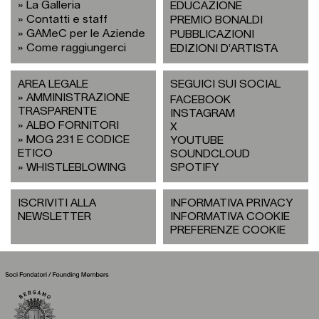
La Galleria
EDUCAZIONE
Contatti e staff
PREMIO BONALDI
GAMeC per le Aziende
PUBBLICAZIONI
Come raggiungerci
EDIZIONI D’ARTISTA
AREA LEGALE
SEGUICI SUI SOCIAL
AMMINISTRAZIONE
FACEBOOK
TRASPARENTE
INSTAGRAM
ALBO FORNITORI
X
MOG 231 E CODICE
YOUTUBE
ETICO
SOUNDCLOUD
WHISTLEBLOWING
SPOTIFY
ISCRIVITI ALLA
INFORMATIVA PRIVACY
NEWSLETTER
INFORMATIVA COOKIE
PREFERENZE COOKIE