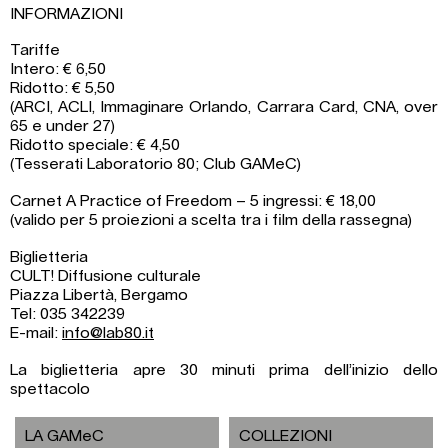
INFORMAZIONI
Tariffe
Intero: € 6,50
Ridotto: € 5,50
(ARCI, ACLI, Immaginare Orlando, Carrara Card, CNA, over
65 e under 27)
Ridotto speciale: € 4,50
(Tesserati Laboratorio 80; Club GAMeC)
Carnet A Practice of Freedom – 5 ingressi: € 18,00
(valido per 5 proiezioni a scelta tra i film della rassegna)
Biglietteria
CULT! Diffusione culturale
Piazza Libertà, Bergamo
Tel: 035 342239
E-mail:
info@lab80.it
La biglietteria apre 30 minuti prima dell’inizio dello
spettacolo
LA GAMeC
COLLEZIONI