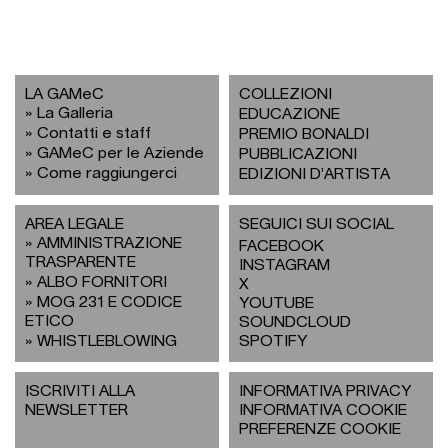
LA GAMeC
COLLEZIONI
La Galleria
EDUCAZIONE
Contatti e staff
PREMIO BONALDI
GAMeC per le Aziende
PUBBLICAZIONI
Come raggiungerci
EDIZIONI D’ARTISTA
AREA LEGALE
SEGUICI SUI SOCIAL
AMMINISTRAZIONE
FACEBOOK
TRASPARENTE
INSTAGRAM
ALBO FORNITORI
X
MOG 231 E CODICE
YOUTUBE
ETICO
SOUNDCLOUD
WHISTLEBLOWING
SPOTIFY
ISCRIVITI ALLA
INFORMATIVA PRIVACY
NEWSLETTER
INFORMATIVA COOKIE
PREFERENZE COOKIE