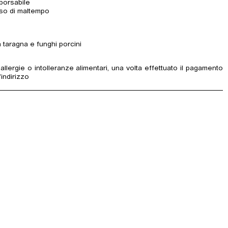
borsabile
aso di maltempo
 taragna e funghi porcini
allergie o intolleranze alimentari, una volta effettuato il pagamento
’indirizzo