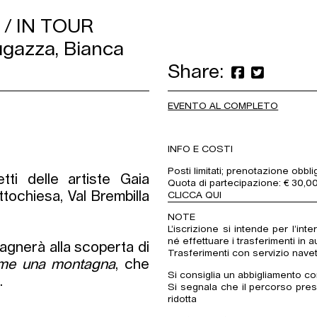
/ IN TOUR
Fugazza, Bianca
Share:
EVENTO AL COMPLETO
INFO E COSTI
Posti limitati; prenotazione obbli
ti delle artiste Gaia
Quota di partecipazione: € 30,00
tochiesa, Val Brembilla
CLICCA QUI
NOTE
L’iscrizione si intende per l’in
né effettuare i trasferimenti in 
gnerà alla scoperta di
Trasferimenti con servizio nave
me una montagna
, che
Si consiglia un abbigliamento c
.
Si segnala che il percorso prese
ridotta