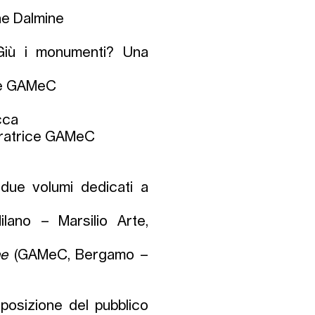
ne Dalmine
 “Giù i monumenti? Una
ore GAMeC
occa
uratrice GAMeC
 due volumi dedicati a
ilano – Marsilio Arte,
ne
(GAMeC, Bergamo –
isposizione del pubblico