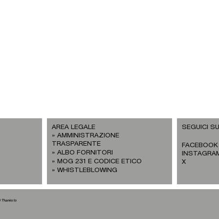
AREA LEGALE
SEGUICI SU
AMMINISTRAZIONE
TRASPARENTE
FACEBOOK
ALBO FORNITORI
INSTAGRA
MOG 231 E CODICE ETICO
X
WHISTLEBLOWING