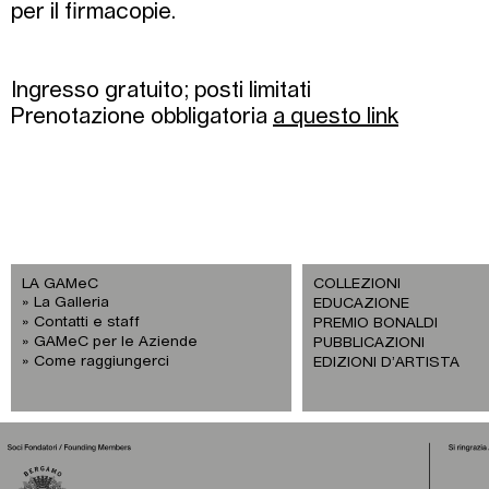
per il firmacopie.
Ingresso gratuito; posti limitati
Prenotazione obbligatoria
a questo link
LA GAMeC
COLLEZIONI
La Galleria
EDUCAZIONE
Contatti e staff
PREMIO BONALDI
GAMeC per le Aziende
PUBBLICAZIONI
Come raggiungerci
EDIZIONI D’ARTISTA