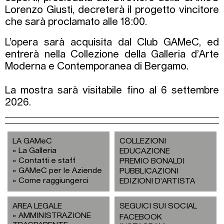
Lorenzo Giusti, decreterà il progetto vincitore
che sarà proclamato alle 18:00.
L’opera sarà acquisita dal Club GAMeC, ed
entrerà nella Collezione della Galleria d’Arte
Moderna e Contemporanea di Bergamo.
La mostra sarà visitabile fino al 6 settembre
2026.
LA GAMeC
COLLEZIONI
La Galleria
EDUCAZIONE
Contatti e staff
PREMIO BONALDI
GAMeC per le Aziende
PUBBLICAZIONI
Come raggiungerci
EDIZIONI D’ARTISTA
AREA LEGALE
SEGUICI SUI SOCIAL
AMMINISTRAZIONE
FACEBOOK